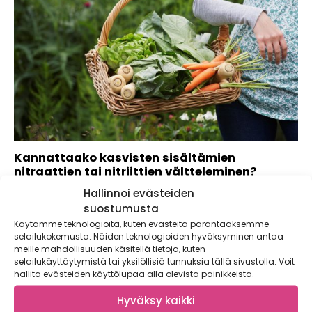
Kannattaako kasvisten sisältämien
nitraattien tai nitriittien vältteleminen?
Hallinnoi evästeiden
Elintarvikkeiden lisäaineet ovat mediassa jatkuvasti esillä.
Luomu kasvattaa suosiotaan ja moni meistä välttelee E-
suostumusta
koodeja....
Käytämme teknologioita, kuten evästeitä parantaaksemme
selailukokemusta. Näiden teknologioiden hyväksyminen antaa
meille mahdollisuuden käsitellä tietoja, kuten
selailukäyttäytymistä tai yksilöllisiä tunnuksia tällä sivustolla. Voit
hallita evästeiden käyttölupaa alla olevista painikkeista.
Hyväksy kaikki