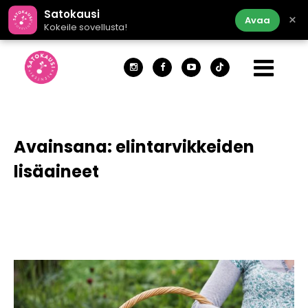
Satokausi
×
Avaa
Kokeile sovellusta!
Avainsana:
elintarvikkeiden
lisäaineet