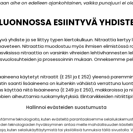
aikaan aihe on edelleen ajankohtainen, vaikka punajuuri ei ole 
LUONNOSSA
ESIINTYVÄ
YHDIST
yvä yhdiste ja se liittyy typen kiertokulkuun. Nitraattia kertyy
uomaveteen. Nitraattia muodostuu myös ihmisen elimistössä r
Kasviksissa nitraattia on varsinkin vihreiden lehtivihannesten l
, kasvuolosuhteiden ja prosessoinnin mukaan. Onneksemme pe
ineena käytetyt nitraatit (E 251 ja E 252) yleensä paremmin 
in saanti lisäaineena on kuitenkin vähäistä verrattuna luon
uus käyttää niitä lisäaineena (E 249 ja E 250), makkaroissa ja nit
obien aiheuttamia ruokamyrkytyksiä. Elintarvikkeiden nitriitti
vaatimusten kiristämistä sekä lihavalmisteiden käyttöaikojen
Hallinnoi evästeiden suostumusta
yksen tulisi olla entistä tarkempaa koko ruokaketjussa aina ko
ytämme teknologioita, kuten evästeitä parantaaksemme selailukokemust
iden teknologioiden hyväksyminen antaa meille mahdollisuuden käsitell
toja, kuten selailukäyttäytymistä tai yksilöllisiä tunnuksia tällä sivustolla. V