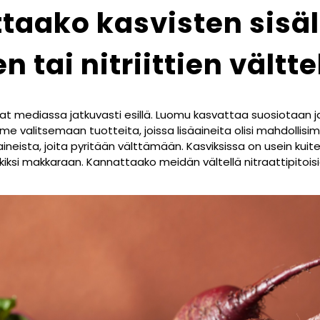
taako kasvisten sisä
en tai nitriittien vält
ovat mediassa jatkuvasti esillä. Luomu kasvattaa suosiotaan 
me valitsemaan tuotteita, joissa lisäaineita olisi mahdollisi
säaineista, joita pyritään välttämään. Kasviksissa on usein k
kiksi makkaraan. Kannattaako meidän vältellä nitraattipitoisi