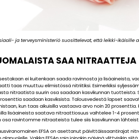
ali- ja terveysministeriö suosittelevat, että leikki-ikäisill
UOMALAISTA
SAA
NITRAATTEJA
tuksestakaan ei kuitenkaan saada ravinnosta ja lisäaineista, 
atti taas muuttuu elimistössä nitriitiksi. Esimerkiksi sylje
vasta nitraatista suurin osa saadaan kasvikunnan tuotteista. 
 prosenttia saadaan kasviksista. Talousvedestä lapset saavat
istaan, kun taas aikuisilla vastaava arvo noin 20 prosenttia.
illa lisäaineista saatava nitraattiosuus vaihtelee 1-4 prosentin 
n osa ravintomme nitraateista tulee siis kasvikunnan lähteist
isuusviranomainen
EFSA
on asettanut päivittäissaantirajat nitr
n alapuolelle. Vaikka
EFSA
n raja joinakin päivinä ylittyisikin siit