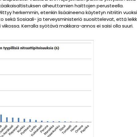
äaikaisaltistuksen aiheuttamien haittojen perusteella.
ylittyy herkemmin, etenkin lisäaineena käytetyn nitriitin vuoks
sekä Sosiaali- ja terveysministeriö suosittelevat, että leikki-
iikossa. Kerralla syötävä makkara-annos ei saisi olla suuri.