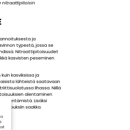
nitraattipitoisin
E
 lannoituksesta ja
avinnon typestä, jossa se
ehdissä. Nitraattipitoisuudet
lkkä kasvisten peseminen
kuin kasviksissa ja
taisista lähteistä saatavaan
riittisuolatussa lihassa. Niillä
pitoisuuksien alentaminen
 lyhentämistä. Lisäksi
titalouksiin saakka.
a.
ä
oit