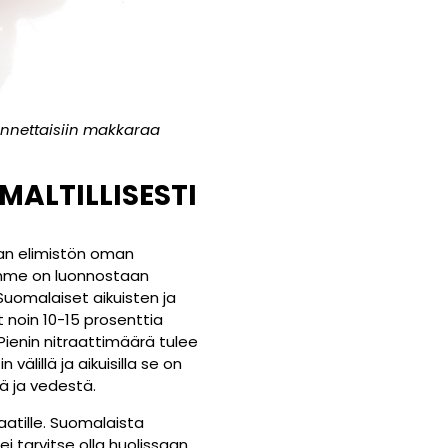
e annettaisiin makkaraa
MALTILLISESTI
vaan elimistön oman
ssämme on luonnostaan
Suomalaiset aikuisten ja
 noin 10-15 prosenttia
 Pienin nitraattimäärä tulee
välillä ja aikuisilla se on
ä ja vedestä.
aatille. Suomalaista
ä ei tarvitse olla huolissaan.