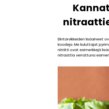
Kannat
nitraatti
Elintarvikkeiden lisäaineet 
koodeja. Me kuluttajat pyrim
nitriitti ovat esimerkkejä li
nitraattia verrattuna esimer