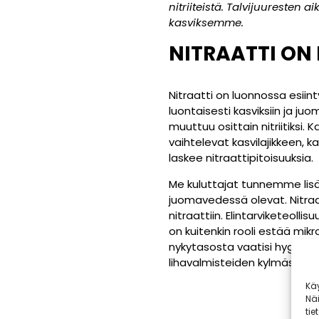
nitriiteistä. Talvijuuresten 
kasviksemme.
NITRAATTI
ON
Nitraatti on luonnossa esiint
luontaisesti kasviksiin ja j
muuttuu osittain nitriitiksi. 
vaihtelevat kasvilajikkeen
laskee nitraattipitoisuuksia.
Me kuluttajat tunnemme lisäa
juomavedessä olevat. Nitraat
nitraattiin. Elintarviketeollis
on kuitenkin rooli estää mikr
nykytasosta vaatisi hygienia
lihavalmisteiden kylmäsäilyt
Kä
Nä
tie