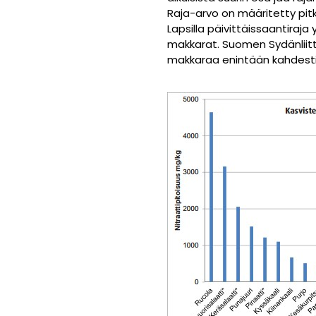
Raja-arvo on määritetty pitk
Lapsilla päivittäissaantiraja 
makkarat. Suomen Sydänliitto 
makkaraa enintään kahdesti v