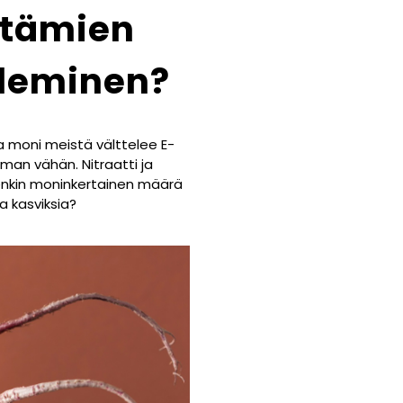
ltämien
teleminen?
ja moni meistä välttelee E-
mman vähän. Nitraatti ja
uitenkin moninkertainen määrä
a kasviksia?