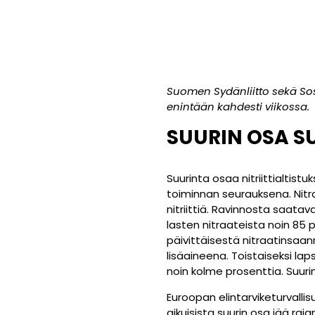
Suomen Sydänliitto sekä Sosia
enintään kahdesti viikossa.
SUURIN
OSA
S
Suurinta osaa nitriittialtis
toiminnan seurauksena. Nitra
nitriittiä. Ravinnosta saata
lasten nitraateista noin 85
päivittäisestä nitraatinsaann
lisäaineena. Toistaiseksi laps
noin kolme prosenttia. Suuri
Euroopan elintarviketurvall
aikuisista suurin osa jää raja