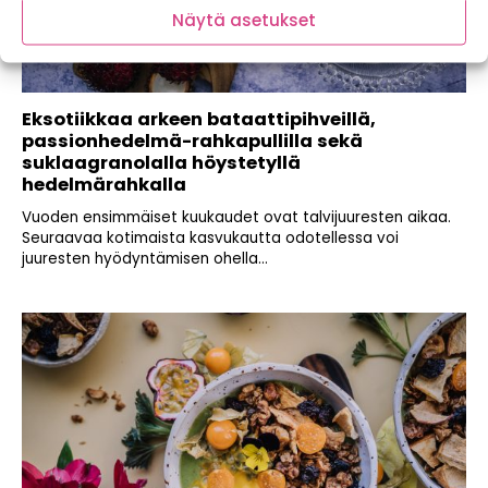
Näytä asetukset
Eksotiikkaa arkeen bataattipihveillä,
passionhedelmä-rahkapullilla sekä
suklaagranolalla höystetyllä
hedelmärahkalla
Vuoden ensimmäiset kuukaudet ovat talvijuuresten aikaa.
Seuraavaa kotimaista kasvukautta odotellessa voi
juuresten hyödyntämisen ohella...