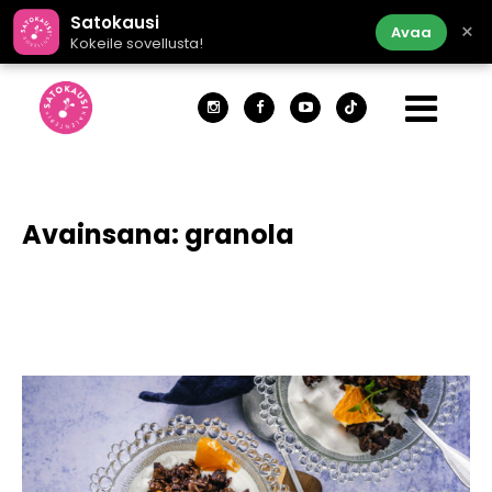
Satokausi
×
Avaa
Kokeile sovellusta!
Avainsana:
granola