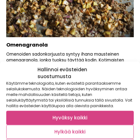
Omenagranola
Omenoiden sadonkorjuusta syntyy ihana mausteinen
omenagranola, jonka tuoksu täyttää kodin. Kotimaisten
omenoiden sesongista saadaan...
Hallinnoi evästeiden
suostumusta
Käytämme teknologioita, kuten evästeitä parantaaksemme
selailukokemusta. Näiden teknologioiden hyväksyminen antaa
meille mahdollisuuden käsitellä tietoja, kuten
selailukäyttäytymistä tai yksilöllisiä tunnuksia tällä sivustolla. Voit
hallita evästeiden käyttölupaa alla olevista painikkeista.
Hyväksy kaikki
Hylkää kaikki