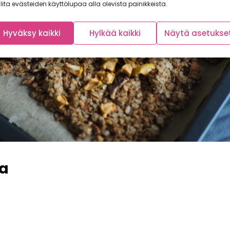
lita evästeiden käyttölupaa alla olevista painikkeista.
Hyväksy kaikki
Hylkää kaikki
Näytä asetukse
a