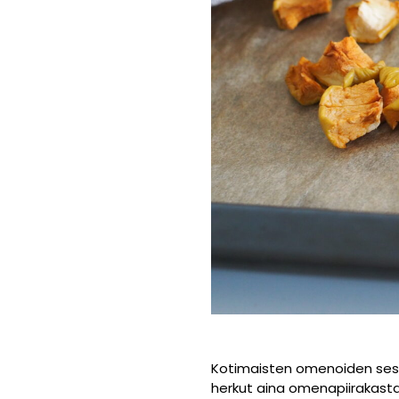
Kotimaisten omenoiden seso
herkut aina omenapiirakasta