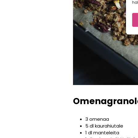
hal
Omenagranol
3 omenaa
5 dl kaurahiutale
1 dl manteleita