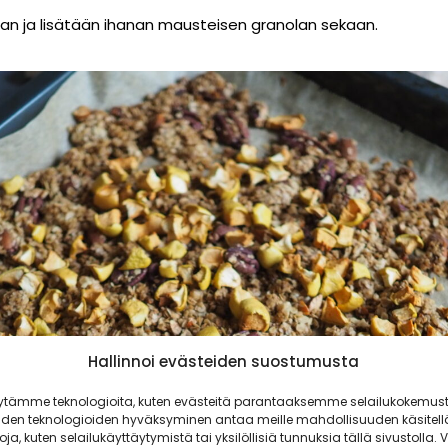
an ja lisätään ihanan mausteisen granolan sekaan.
Hallinnoi evästeiden suostumusta
ytämme teknologioita, kuten evästeitä parantaaksemme selailukokemust
iden teknologioiden hyväksyminen antaa meille mahdollisuuden käsitell
toja, kuten selailukäyttäytymistä tai yksilöllisiä tunnuksia tällä sivustolla. V