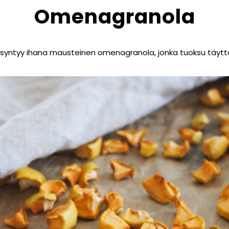
Omenagranola
yntyy ihana mausteinen omenagranola, jonka tuoksu täyttä