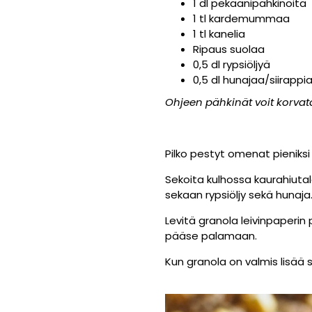
1 dl pekaanipähkinöitä
1 tl kardemummaa
1 tl kanelia
Ripaus suolaa
0,5 dl rypsiöljyä
0,5 dl hunajaa/siirappi
Ohjeen pähkinät voit korvata
Pilko pestyt omenat pieniksi
Sekoita kulhossa kaurahiutal
sekaan rypsiöljy sekä hunaja
Levitä granola leivinpaperin 
pääse palamaan.
Kun granola on valmis lisää 