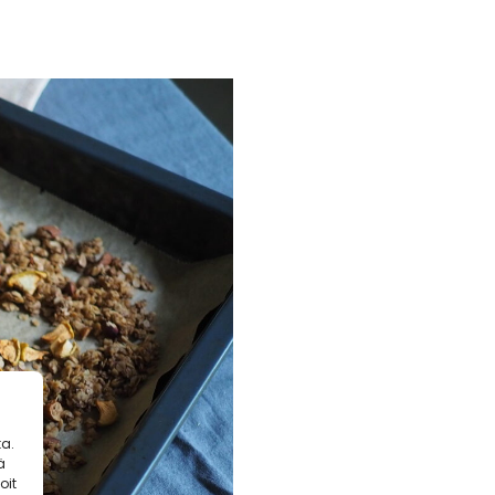
a.
ä
oit