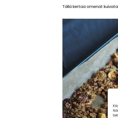
Tällä kertaa omenat kuivata
Kä
Nä
tie