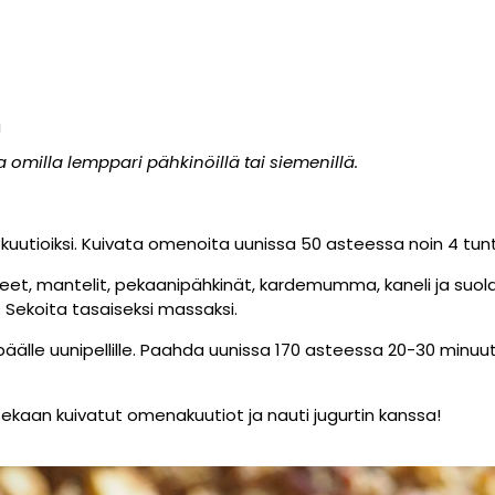
a
 omilla lemppari pähkinöillä tai siemenillä.
 kuutioiksi. Kuivata omenoita uunissa 50 asteessa noin 4 tunt
eet, mantelit, pekaanipähkinät, kardemumma, kaneli ja suola
. Sekoita tasaiseksi massaksi.
päälle uunipellille. Paahda uunissa 170 asteessa 20-30 minuutt
sekaan kuivatut omenakuutiot ja nauti jugurtin kanssa!