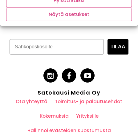
Hylkää kaikki
Tilaa kasvispitoinen uutiskirje
Näytä asetukset
TILAA
Satokausi Media Oy
Ota yhteyttä
Toimitus- ja palautusehdot
Kokemuksia
Yrityksille
Hallinnoi evästeiden suostumusta