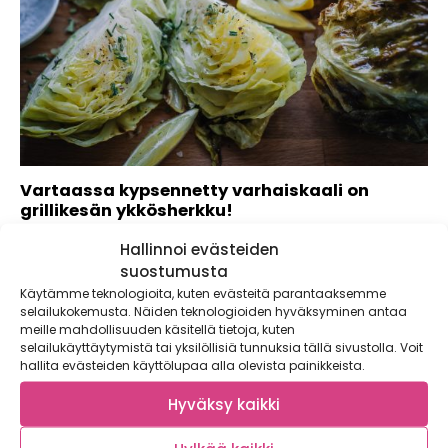
Vartaassa kypsennetty varhaiskaali on
grillikesän ykkösherkku!
Kaupallinen yhteistyö: Weber Hanget hupenevat hurjaa
Hallinnoi evästeiden
vauhtia ja kesä on joka päivä lähempänä. Viimeistään...
suostumusta
Käytämme teknologioita, kuten evästeitä parantaaksemme
selailukokemusta. Näiden teknologioiden hyväksyminen antaa
meille mahdollisuuden käsitellä tietoja, kuten
selailukäyttäytymistä tai yksilöllisiä tunnuksia tällä sivustolla. Voit
hallita evästeiden käyttölupaa alla olevista painikkeista.
Hyväksy kaikki