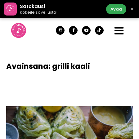
Satokausi
×
Avaa
Kokeile sovellusta!
Avainsana:
grilli kaali