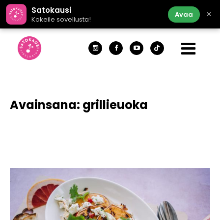
Satokausi
×
Avaa
Kokeile sovellusta!
Avainsana:
grillieuoka