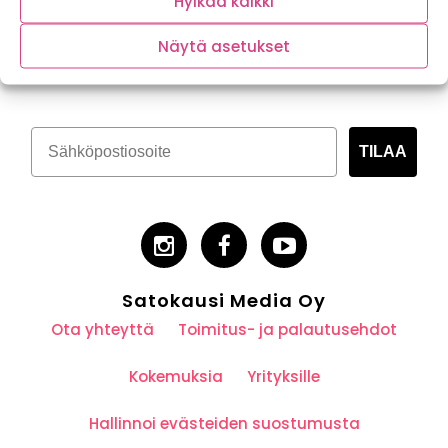
Hylkää kaikki
Tilaa kasvispitoinen uutiskirje
Näytä asetukset
TILAA
Satokausi Media Oy
Ota yhteyttä
Toimitus- ja palautusehdot
Kokemuksia
Yrityksille
Hallinnoi evästeiden suostumusta