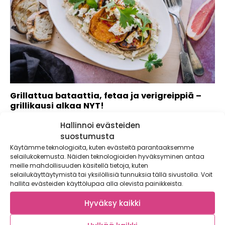
Grillattua bataattia, fetaa ja verigreippiä –
grillikausi alkaa NYT!
Kaupallinen yhteistyö: Weber Me suomalaiset olemme
Hallinnoi evästeiden
grillikansaa. Satoi tai paistoi, grillissä tirisevät niin...
suostumusta
Käytämme teknologioita, kuten evästeitä parantaaksemme
selailukokemusta. Näiden teknologioiden hyväksyminen antaa
meille mahdollisuuden käsitellä tietoja, kuten
selailukäyttäytymistä tai yksilöllisiä tunnuksia tällä sivustolla. Voit
hallita evästeiden käyttölupaa alla olevista painikkeista.
Hyväksy kaikki