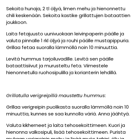
Sekoita hunaja, 2 tl öljyä, limen mehu ja hienonnettu
chili keskenään. Sekoita kastike grillattujen bataattien
joukkoon.
Laita fetajuusto uunivuokaan leivinpaperin päälle ja
valuta pinnalle 1 rkl öljyä ja rouhi päälle mustapippuria.
Grillaa fetaa suoralla lämmöllä noin 10 minuuttia.
Levitä hummus tarjoiluvadille. Levitä sen päälle
bataattisiivut ja murusteltu feta. Viimestele
hienonnetulla ruohosipulilla ja korianterin lehdillä.
Grillatulla verigreipillä maustettu hummus:
Grillaa verigreipin puolikasta suoralla lämmöllä noin 10
minuuttia, kunnes se saa kunnolla väriä. Anna jäähtyä.
Valuta kikherneet ja laita tehosekoittimeen. Kuori ja
hienonna valkosipuli, lisää tehosekoittimeen. Purista
mukaan verigreipin mehu ja lisää myös tahini, öljy ja