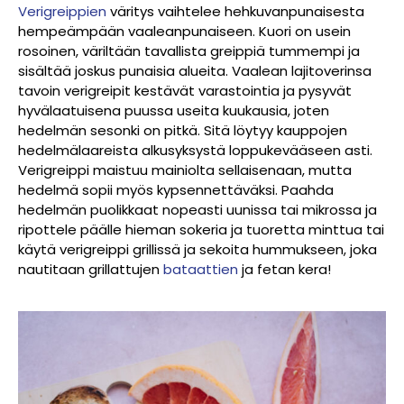
Verigreippien
väritys vaihtelee hehkuvanpunaisesta
hempeämpään vaaleanpunaiseen.
Kuori on usein
rosoinen, väriltään tavallista greippiä tummempi ja
sisältää joskus punaisia alueita.
Vaalean lajitoverinsa
tavoin verigreipit kestävät varastointia ja pysyvät
hyvälaatuisena puussa useita kuukausia, joten
hedelmän sesonki on pitkä. Sitä löytyy kauppojen
hedelmälaareista alkusyksystä loppukevääseen asti.
Verigreippi maistuu mainiolta sellaisenaan, mutta
hedelmä sopii myös kypsennettäväksi. Paahda
hedelmän puolikkaat nopeasti uunissa tai mikrossa ja
ripottele päälle hieman sokeria ja tuoretta minttua tai
käytä verigreippi grillissä ja sekoita hummukseen, joka
nautitaan grillattujen
bataattien
ja fetan kera!