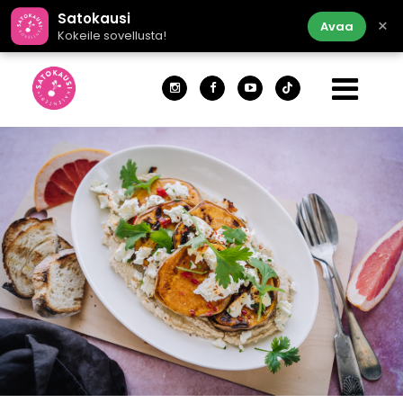
Satokausi
×
Avaa
Kokeile sovellusta!