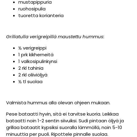
mustapippuria
ruohosipulia
tuoretta korianteria
Grillatulla verigreipillä maustettu hummus:
½ verigreippi
1 prk kikherneitä
1 valkosipulinkynsi
2 rkl tahinia
2 rkl oliiviöljyä
½ tl suolaa
Valmista hummus alla olevan ohjeen mukaan.
Pese bataatti hyvin, sitä ei tarvitse kuoria. Leikkaa
bataatti noin 1-2 sentin siivuiksi. Sudi pintaan öljyä ja
grillaa bataatit kypsiksi suoralla lämmöllä, noin 5-10
minuuttia per puoli. Ripottele pinnalle suolaa.