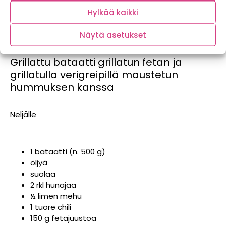
Hylkää kaikki
Näytä asetukset
Grillattu bataatti grillatun fetan ja
grillatulla verigreipillä maustetun
hummuksen kanssa
Neljälle
1 bataatti (n. 500 g)
öljyä
suolaa
2 rkl hunajaa
½ limen mehu
1 tuore chili
150 g fetajuustoa