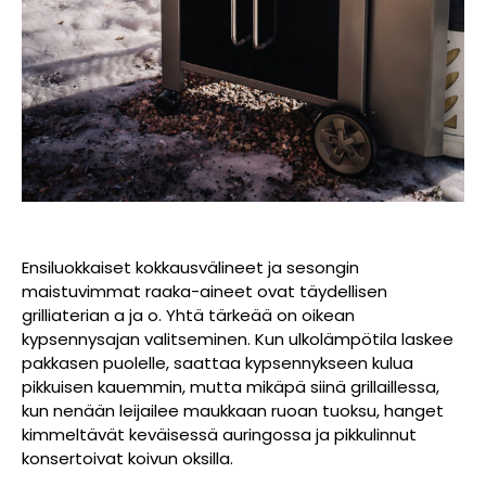
Ensiluokkaiset kokkausvälineet ja sesongin
maistuvimmat raaka-aineet ovat täydellisen
grilliaterian a ja o. Yhtä tärkeää on oikean
kypsennysajan valitseminen. Kun ulkolämpötila laskee
pakkasen puolelle, saattaa kypsennykseen kulua
pikkuisen kauemmin, mutta mikäpä siinä grillaillessa,
kun nenään leijailee maukkaan ruoan tuoksu, hanget
kimmeltävät keväisessä auringossa ja pikkulinnut
konsertoivat koivun oksilla.