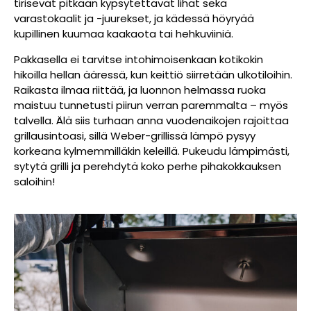
tirisevät pitkään kypsytettävät lihat sekä
varastokaalit ja -juurekset, ja kädessä höyryää
kupillinen kuumaa kaakaota tai hehkuviiniä.
Pakkasella ei tarvitse intohimoisenkaan kotikokin
hikoilla hellan ääressä, kun keittiö siirretään ulkotiloihin.
Raikasta ilmaa riittää, ja luonnon helmassa ruoka
maistuu tunnetusti piirun verran paremmalta – myös
talvella. Älä siis turhaan anna vuodenaikojen rajoittaa
grillausintoasi, sillä Weber-grillissä lämpö pysyy
korkeana kylmemmilläkin keleillä. Pukeudu lämpimästi,
sytytä grilli ja perehdytä koko perhe pihakokkauksen
saloihin!