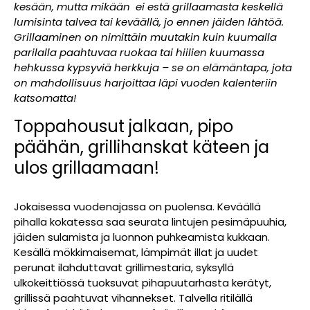
kesään, mutta mikään ei estä grillaamasta keskellä
lumisinta talvea tai keväällä, jo ennen jäiden lähtöä.
Grillaaminen on nimittäin muutakin kuin kuumalla
parilalla paahtuvaa ruokaa tai hiilien kuumassa
hehkussa kypsyviä herkkuja – se on elämäntapa, jota
on mahdollisuus harjoittaa läpi vuoden kalenteriin
katsomatta!
Toppahousut jalkaan, pipo
päähän, grillihanskat käteen ja
ulos grillaamaan!
Jokaisessa vuodenajassa on puolensa. Keväällä
pihalla kokatessa saa seurata lintujen pesimäpuuhia,
jäiden sulamista ja luonnon puhkeamista kukkaan.
Kesällä mökkimaisemat, lämpimät illat ja uudet
perunat ilahduttavat grillimestaria, syksyllä
ulkokeittiössä tuoksuvat pihapuutarhasta kerätyt,
grillissä paahtuvat vihannekset. Talvella ritilällä