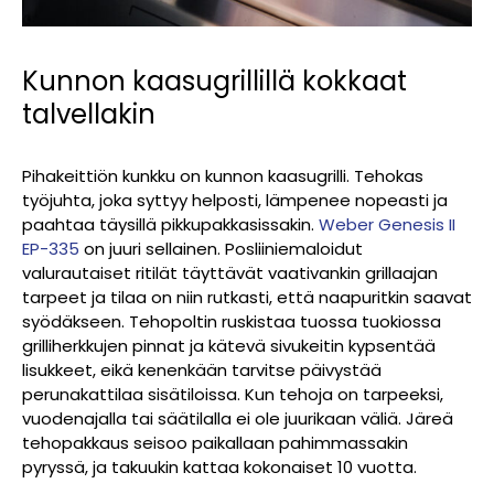
Kunnon kaasugrillillä kokkaat
talvellakin
Pihakeittiön kunkku on kunnon kaasugrilli. Tehokas
työjuhta, joka syttyy helposti, lämpenee nopeasti ja
paahtaa täysillä pikkupakkasissakin.
Weber Genesis II
EP-335
on juuri sellainen. Posliiniemaloidut
valurautaiset ritilät täyttävät vaativankin grillaajan
tarpeet ja tilaa on niin rutkasti, että naapuritkin saavat
syödäkseen. Tehopoltin ruskistaa tuossa tuokiossa
grilliherkkujen pinnat ja kätevä sivukeitin kypsentää
lisukkeet, eikä kenenkään tarvitse päivystää
perunakattilaa sisätiloissa. Kun tehoja on tarpeeksi,
vuodenajalla tai säätilalla ei ole juurikaan väliä. Järeä
tehopakkaus seisoo paikallaan pahimmassakin
pyryssä, ja takuukin kattaa kokonaiset 10 vuotta.