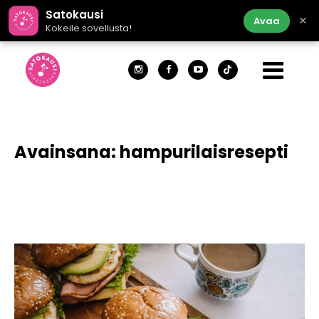
Satokausi
×
Avaa
Kokeile sovellusta!
Avainsana:
hampurilaisresepti