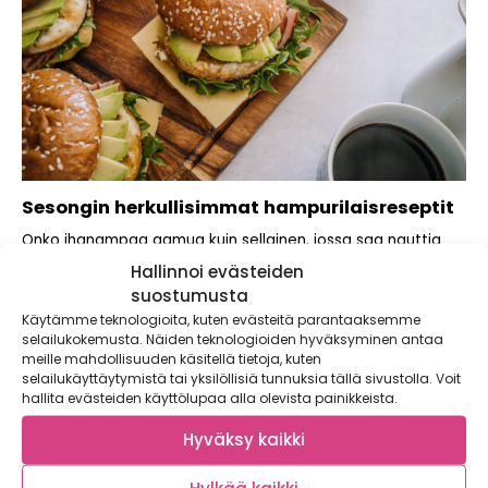
Sesongin herkullisimmat hampurilaisreseptit
Onko ihanampaa aamua kuin sellainen, jossa saa nauttia
heti aamupalaksi burgeria? Valmistimme ihanan
Hallinnoi evästeiden
pehmeästä...
suostumusta
Käytämme teknologioita, kuten evästeitä parantaaksemme
selailukokemusta. Näiden teknologioiden hyväksyminen antaa
meille mahdollisuuden käsitellä tietoja, kuten
selailukäyttäytymistä tai yksilöllisiä tunnuksia tällä sivustolla. Voit
hallita evästeiden käyttölupaa alla olevista painikkeista.
Hyväksy kaikki