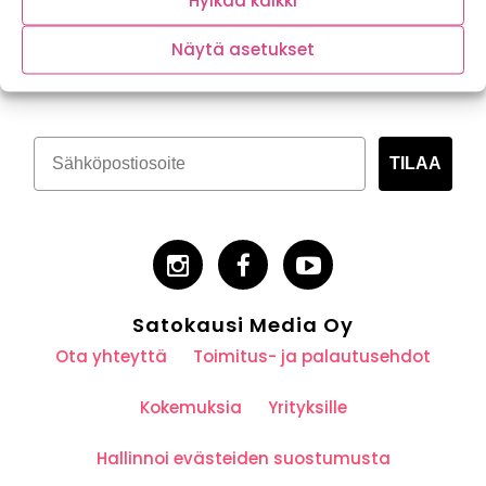
Hylkää kaikki
Tilaa kasvispitoinen uutiskirje
Näytä asetukset
TILAA
Satokausi Media Oy
Ota yhteyttä
Toimitus- ja palautusehdot
Kokemuksia
Yrityksille
Hallinnoi evästeiden suostumusta