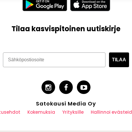
Tilaa kasvispitoinen uutiskirje
TILAA
Satokausi Media Oy
utusehdot
Kokemuksia
Yrityksille
Hallinnoi eväste