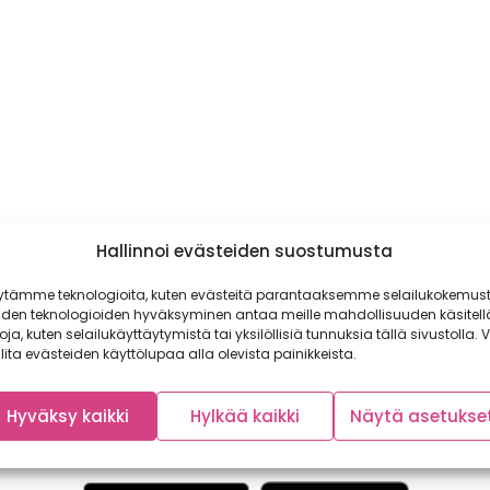
Hallinnoi evästeiden suostumusta
ytämme teknologioita, kuten evästeitä parantaaksemme selailukokemust
iden teknologioiden hyväksyminen antaa meille mahdollisuuden käsitell
toja, kuten selailukäyttäytymistä tai yksilöllisiä tunnuksia tällä sivustolla. V
lita evästeiden käyttölupaa alla olevista painikkeista.
Hyväksy kaikki
Hylkää kaikki
Näytä asetukse