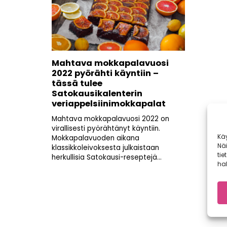
Mahtava mokkapalavuosi
2022 pyörähti käyntiin –
tässä tulee
Satokausikalenterin
veriappelsiinimokkapalat
Mahtava mokkapalavuosi 2022 on
virallisesti pyörähtänyt käyntiin.
Kä
Mokkapalavuoden aikana
Nä
klassikkoleivoksesta julkaistaan
tie
herkullisia Satokausi-reseptejä...
hal