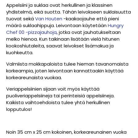
Appelsiini ja suklaa ovat herkullinen ja klassinen
yhdistelmä, eikä suotta. Tähän leivokseen suklaisuutta
tuovat sekä
Van Houten
-kaakaojauhe että pieni
määrä suklaahippuja. Leivontaan käytetään
Hungry
Chef 00 -pizzajauhoja
, jotka ovat jauhatukseltaan
melko hienoa. Kun taikinaan lisätään vielä hitunen
kookoshiutaleita, saavat leivokset lisämakua ja
kuohkeutta.
Valmiista mokkapaloista tulee hieman tavanomaista
korkeampia, joten leivontaan kannattaakin käyttää
korkeareunaista vuokaa.
Veriappelsiinien sijaan voit myös käyttää
puoliveriappelsiineja tai perinteisiä appelsiineja.
Kaikista vaihtoehdoista tulee yhtä herkullinen
lopputulos!
Noin 35 cm x 25 cm kokoinen, korkeareunainen vuoka