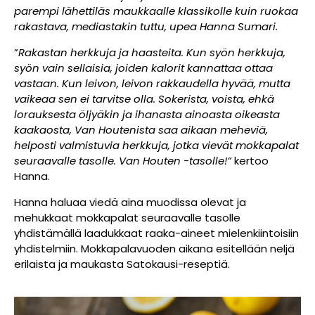
parempi lähettiläs maukkaalle klassikolle kuin ruokaa
rakastava, mediastakin tuttu, upea Hanna Sumari.
”
Rakastan herkkuja ja haasteita. Kun syön herkkuja,
syön vain sellaisia, joiden kalorit kannattaa ottaa
vastaan. Kun leivon, leivon rakkaudella hyvää, mutta
vaikeaa sen ei tarvitse olla. Sokerista, voista, ehkä
lorauksesta öljyäkin ja ihanasta ainoasta oikeasta
kaakaosta, Van Houtenista saa aikaan meheviä,
helposti valmistuvia herkkuja, jotka vievät mokkapalat
seuraavalle tasolle. Van Houten -tasolle!”
kertoo
Hanna.
Hanna haluaa viedä aina muodissa olevat ja
mehukkaat mokkapalat seuraavalle tasolle
yhdistämällä laadukkaat raaka-aineet mielenkiintoisiin
yhdistelmiin. Mokkapalavuoden aikana esitellään neljä
erilaista ja maukasta Satokausi-reseptiä.