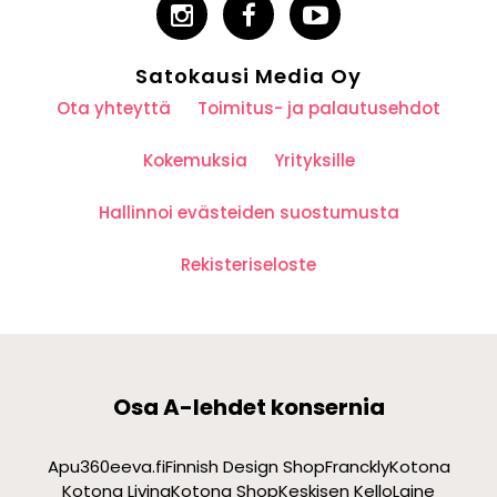
Satokausi Media Oy
Ota yhteyttä
Toimitus- ja palautusehdot
Kokemuksia
Yrityksille
Hallinnoi evästeiden suostumusta
Rekisteriseloste
Osa A-lehdet konsernia
Apu360
eeva.fi
Finnish Design Shop
Franckly
Kotona
Kotona Living
Kotona Shop
Keskisen Kello
Laine