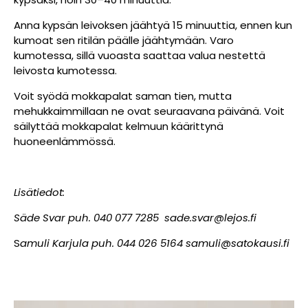
Anna kypsän leivoksen jäähtyä 15 minuuttia, ennen kun
kumoat sen ritilän päälle jäähtymään. Varo
kumotessa, sillä vuoasta saattaa valua nestettä
leivosta kumotessa.
Voit syödä mokkapalat saman tien, mutta
mehukkaimmillaan ne ovat seuraavana päivänä. Voit
säilyttää mokkapalat kelmuun käärittynä
huoneenlämmössä.
Lisätiedot:
Säde Svar puh. 040 077 7285
sade.svar@lejos.fi
S
amuli Karjula puh. 044 026 5164
samuli@satokausi.fi