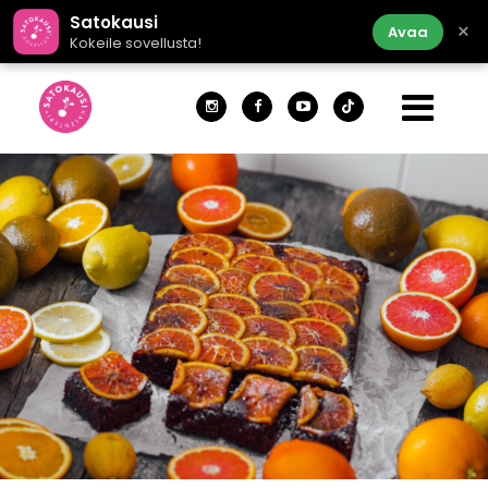
Satokausi
×
Avaa
Kokeile sovellusta!