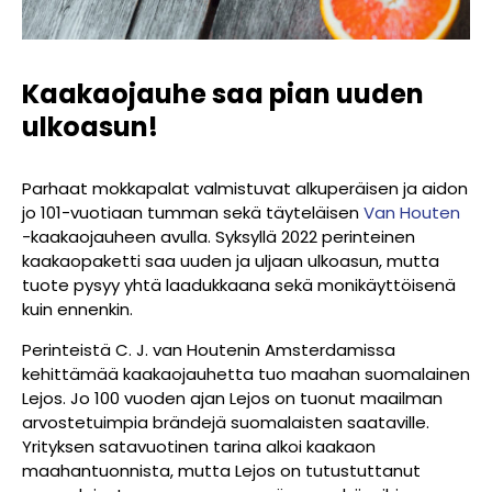
Kaakaojauhe saa pian uuden
ulkoasun!
Parhaat mokkapalat valmistuvat alkuperäisen ja aidon
jo 101-vuotiaan tumman sekä täyteläisen
Van Houten
-kaakaojauheen avulla. Syksyllä 2022 perinteinen
kaakaopaketti saa uuden ja uljaan ulkoasun, mutta
tuote pysyy yhtä laadukkaana sekä monikäyttöisenä
kuin ennenkin.
Perinteistä C. J. van Houtenin Amsterdamissa
kehittämää kaakaojauhetta tuo maahan suomalainen
Lejos. Jo 100 vuoden ajan Lejos on tuonut maailman
arvostetuimpia brändejä suomalaisten saataville.
Yrityksen satavuotinen tarina alkoi kaakaon
maahantuonnista, mutta Lejos on tutustuttanut