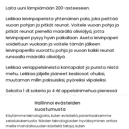
Laita uuni lämpiämään 200-asteeseen.
Leikkaa leivinpaperista yhtenäinen pala, joka peittää
vuoan pohjan ja pitkät reunat. Voitele vuoan pohja ja
pitkät reunat pienellä määrällä oliiviöljyä, jotta
leivinpaperi pysyy hyvin paikallaan. Aseta leivinpaperi
voideltuun vuokaan ja voitele tämän jälkeen
leivinpaperilla vuorattu pohja ja vuoan kaikki reunat
runsaalla määrällä oliiviöljyä.
Leikkaa veriappelsiineista kantapalat ja purista niistä
mehu. Leikkaa jäljelle jääneet keskiosat ohuiksi,
muutaman millin paksuisiksi, pyöreiksi viipaleiksi.
Sekoita 1 dl sokeria ja 4 rkl appelsiinimehua pienessä
kulhossa ja levitä se leivinpaperilla vuoratun ja
Hallinnoi evästeiden
oliiviöljyllä voidellun vuoan pohjalle. Asettele sen
suostumusta
jälkeen vuoan pohjalle ohuita veriappelsiiniviipaleita
hieman lomittain.
Käytämme teknologioita, kuten evästeitä parantaaksemme
selailukokemusta. Näiden teknologioiden hyväksyminen antaa
meille mahdollisuuden käsitellä tietoja, kuten
Riko huoneenlämpöiset kananmunat kulhoon ja lisää