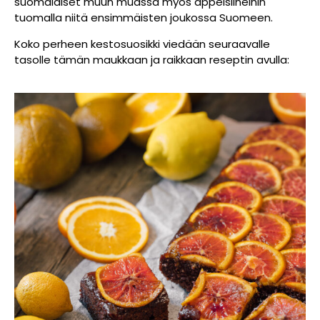
suomalaiset muun muassa myös appelsiineihin
tuomalla niitä ensimmäisten joukossa Suomeen.
Koko perheen kestosuosikki viedään seuraavalle
tasolle tämän maukkaan ja raikkaan reseptin avulla: