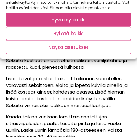
selailukäyttäytymistä tai yksilöllisiä tunnuksia tällä sivustolla. Voit
kulhoon 3 dl sokeria ja fariinisokeri. Vaahdota
hallita evästeiden käyttölupaa alla olevista painikkeista.
kananmunat ja sokerit kuohkeaksi, vaaleaksi vaahdoksi.
Lisää oliiviöljy ohuena nauhana koko ajan voimakkaasti
Hyväksy kaikki
sekoittaen.
Hylkää kaikki
Sekoita kuivat aineet, eli pizzajauhot, leivinjauhe ja
kaakaojauhe, kulhossa. Siivilöi seos. Lisää kookosjauhe
Näytä asetukset
siivilöityjen jauhojen joukkoon.
Sekoita kosteat aineet, eli sitruslikööri, vaniljatahna ja
raastettu kuori, pienessä kulhossa.
Lisää kuivat ja kosteat aineet taikinaan vuorotellen,
varovasti sekoittaen. Aloita ja lopeta kuivilla aineilla ja
lisää kosteat aineet kahdessa osassa. Lisää hieman
kuivia aineita kosteiden aineiden lisäysten välillä.
Sekoita viimeiseksi joukkoon maitosuklaahiput.
Kaada taikina vuokaan lomittain aseteltujen
sitrusviipaleiden päälle, tasoita pinta ja laita vuoka
uuniin. Laske uunin lämpötila 180-asteeseen. Paista
kypsäksi, noin 30–40 minuuttia.