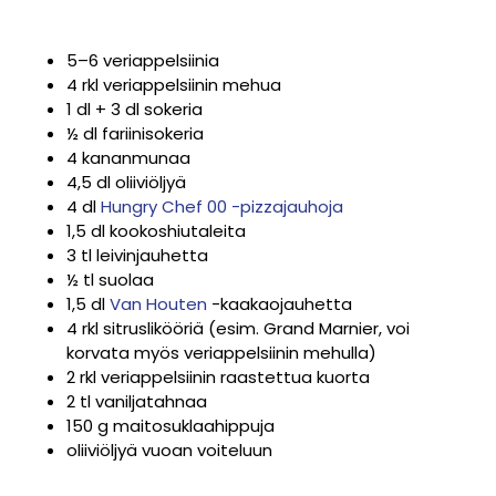
5–6 veriappelsiinia
4 rkl veriappelsiinin mehua
1 dl + 3 dl sokeria
½ dl fariinisokeria
4 kananmunaa
4,5 dl oliiviöljyä
4 dl
Hungry Chef 00 -pizzajauhoja
1,5 dl kookoshiutaleita
3 tl leivinjauhetta
½ tl suolaa
1,5 dl
Van Houten
-kaakaojauhetta
4 rkl sitruslikööriä (esim. Grand Marnier, voi
korvata myös veriappelsiinin mehulla)
2 rkl veriappelsiinin raastettua kuorta
2 tl vaniljatahnaa
150 g maitosuklaahippuja
oliiviöljyä vuoan voiteluun