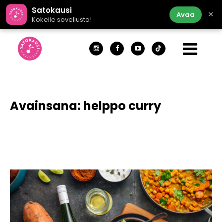
Satokausi
×
Avaa
Kokeile sovellusta!
Avainsana:
helppo curry