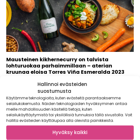
Mausteinen kikhernecurry on talvista
lohturuokaa parhaimmillaan – aterian
kruunaa eloisa Torres Viña Esmeralda 2023
Kaupallinen yhteistyö: Winestate Talvi on kotona
Hallinnoi evästeiden
nautiskelun aikaa. Mausteinen kikhernecurry yhdistettynä
suostumusta
raikkaaseen valkoviiniin...
Käytämme teknologioita, kuten evästeitä parantaaksemme
selailukokemusta. Näiden teknologioiden hyväksyminen antaa
meille mahdollisuuden käsitellä tietoja, kuten
selailukäyttäytymistä tai yksilöllisiä tunnuksia tällä sivustolla. Voit
hallita evästeiden käyttölupaa alla olevista painikkeista.
Hyväksy kaikki