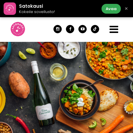
Satokausi
×
Avaa
Kokeile sovellusta!