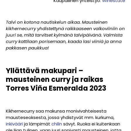
Kaupallinen yhteistyö:
Winestate
Talvi on kotona nautiskelun aikaa. Mausteinen
kikhernecurry yhdistettynä raikkaaseen valkoviiniin on
juuri se, mitä tarvitset kylmänä talvipäivänä. Valmista
curry kattilaan porisemaan, kaada lasi viiniä ja anna
pakkasen paukkua!
Yllättävä makupari –
mausteinen curry ja raikas
Torres Viña Esmeralda 2023
Kikhernecurry saa makunsa monivivahteisesta
mausteseoksesta, jossa yhdistyvät mm. kurkuma,
inkivääri
ja lämpimät
chilin
sävyt. Ruoka ei kuitenkaan
ole liian tulinen, vaan juuri sopivasti mausteinen, jotta