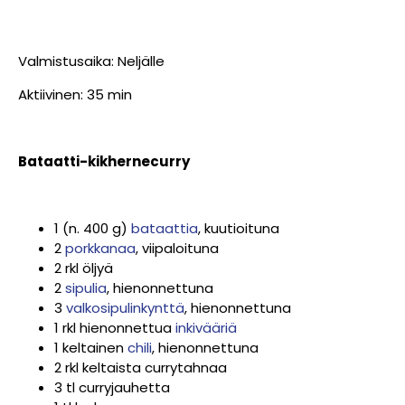
Valmistusaika: Neljälle
Aktiivinen: 35 min
Bataatti-kikhernecurry
1 (n. 400 g)
bataattia
, kuutioituna
2
porkkanaa
, viipaloituna
2 rkl öljyä
2
sipulia
, hienonnettuna
3
valkosipulinkynttä
, hienonnettuna
1 rkl hienonnettua
inkivääriä
1 keltainen
chili
, hienonnettuna
2 rkl keltaista currytahnaa
3 tl curryjauhetta