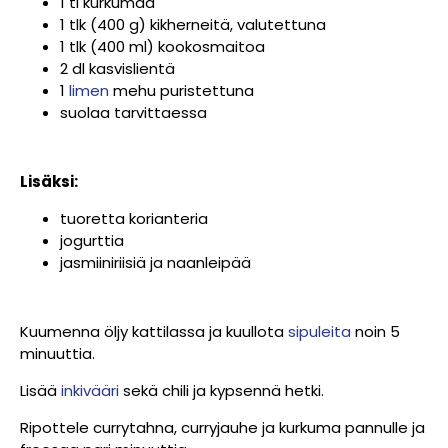
1 tl kurkumaa
1 tlk (400 g) kikherneitä, valutettuna
1 tlk (400 ml) kookosmaitoa
2 dl kasvislientä
1
limen
mehu puristettuna
suolaa tarvittaessa
Lisäksi:
tuoretta korianteria
jogurttia
jasmiiniriisiä ja naanleipää
Kuumenna öljy kattilassa ja kuullota
sipuleita
noin 5
minuuttia.
Lisää
inkivääri
sekä chili ja kypsennä hetki.
Ripottele currytahna, curryjauhe ja kurkuma pannulle ja