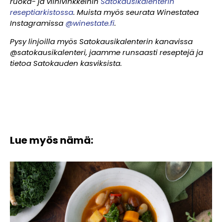
ruoka- ja viinivinkkeihin
Satokausikalenterin
reseptiarkistossa
. Muista myös seurata Winestatea
Instagramissa
@winestate.fi
.
Pysy linjoilla myös Satokausikalenterin kanavissa
@satokausikalenteri, jaamme runsaasti reseptejä ja
tietoa Satokauden kasviksista.
Lue myös nämä: