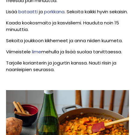
freesaa pari minuuttia.
Lisää
bataatti
ja
porkkana
. Sekoita kaikki hyvin sekaisin.
Kaada kookosmaito ja kasvisliemi. Hauduta noin 15
minuuttia.
Sekoita joukkoon kikherneet ja anna niiden kuumeta.
Viimeistele
lime
mehulla ja lisää suolaa tarvittaessa.
Tarjoile korianterin ja jogurtin kanssa. Nauti riisin ja
naanleipien seurassa.