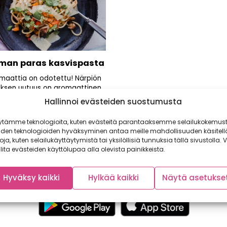
man paras kasvispasta
maattia on odotettu! Närpiön
ksen uutuus on aromaattinen
zano tomaatti, joka...
Hallinnoi evästeiden suostumusta
ytämme teknologioita, kuten evästeitä parantaaksemme selailukokemust
iden teknologioiden hyväksyminen antaa meille mahdollisuuden käsitell
toja, kuten selailukäyttäytymistä tai yksilöllisiä tunnuksia tällä sivustolla. V
lita evästeiden käyttölupaa alla olevista painikkeista.
Hyväksy kaikki
Hylkää kaikki
Näytä asetukse