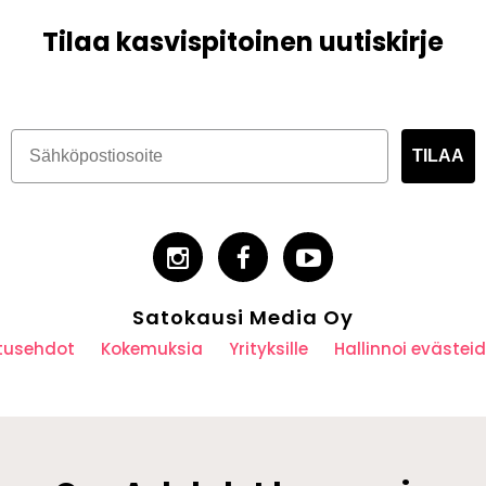
Tilaa kasvispitoinen uutiskirje
TILAA
Satokausi Media Oy
utusehdot
Kokemuksia
Yrityksille
Hallinnoi eväste