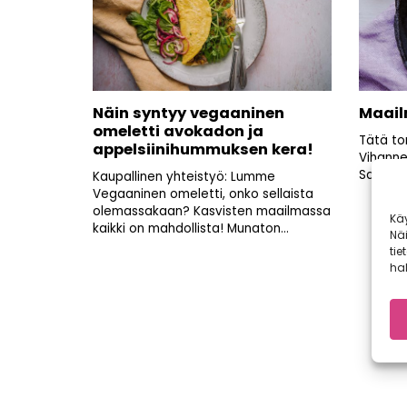
Näin syntyy vegaaninen
Maail
omeletti avokadon ja
Tätä to
appelsiinihummuksen kera!
Vihanne
San Mar
Kaupallinen yhteistyö: Lumme
Vegaaninen omeletti, onko sellaista
olemassakaan? Kasvisten maailmassa
Kä
kaikki on mahdollista! Munaton...
Nä
tie
hal