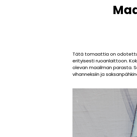
Maa
Tätä tomaattia on odotett
erityisesti ruoanlaittoon. 
olevan maailman parasta. S
vihanneksiin ja saksanpähkinö