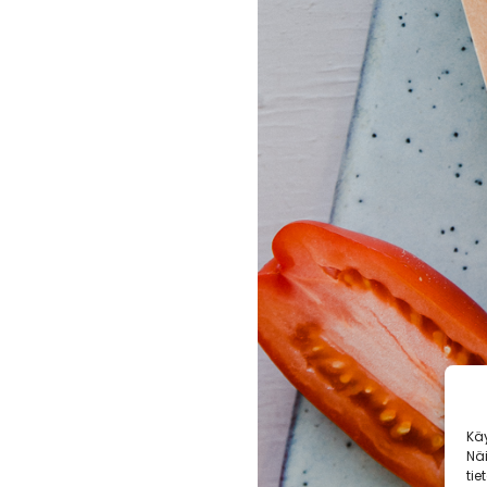
Kä
Nä
tie