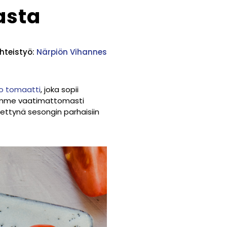
asta
hteistyö:
Närpiön Vihannes
o tomaatti
, joka sopii
itämme vaatimattomasti
ttynä sesongin parhaisiin