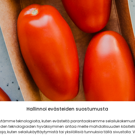
Hallinnoi evästeiden suostumusta
ytämme teknologioita, kuten evästeitä parantaaksemme selailukokemust
iden teknologioiden hyväksyminen antaa meille mahdollisuuden käsitell
toja, kuten selailukäyttäytymistä tai yksilöllisiä tunnuksia tällä sivustolla. V