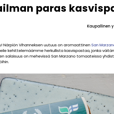
ilman paras kasvisp
Kaupallinen y
u! Närpiön Vihanneksen uutuus on aromaattinen
San Marzan
Kokeile kehittelemäämme herkullista kasvispastaa, jonka vä
en salaisuus on mehevissä San Marzano tomaateissa yhdiste
ihin.