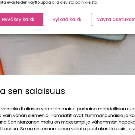
lita evästeiden käyttölupaa alla olevista painikkeista.
Hyväksy kaikki
Hylkää kaikki
Näytä asetukse
a sen salaisuus
varsinkin Italiassa verraton maine parhaina mahdollisina ruo
 vain vähän siemeniä. Tomaatit ovat tummanpunaisia ja kaun
ttuna San Marzanon maku on makeampi ja vähemmän hapoka
äessä. Se on siis erinomainen valinta pastakastikkeisiin, piz