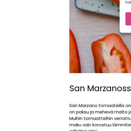
hal
San Marzanoss
San Marzano tomaateilla on 
on paksu ja mehevä malto ja
Muihin tomaatteihin verra
maku vain korostuu lämmitett