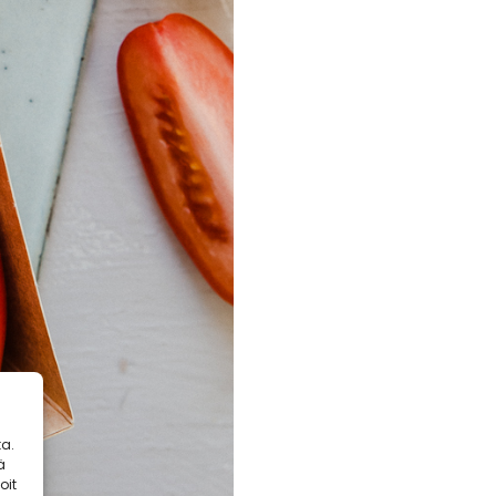
a.
ä
oit