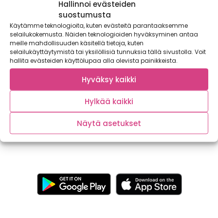
Hallinnoi evästeiden
suostumusta
Käytämme teknologioita, kuten evästeitä parantaaksemme
selailukokemusta. Näiden teknologioiden hyväksyminen antaa
meille mahdollisuuden käsitellä tietoja, kuten
selailukäyttäytymistä tai yksilöllisiä tunnuksia tällä sivustolla. Voit
hallita evästeiden käyttölupaa alla olevista painikkeista.
Satokausi®-kartta paljastaa Suomen parhaat
mustikka-, puolukka- ja tattipaikat
Hyväksy kaikki
Uusi sovellus, Satokausi®-kartta, auttaa löytämään marjat
Hylkää kaikki
ja sienet kaikkialta Suomesta. Sovelluksen avulla kuka
tahansa...
Näytä asetukset