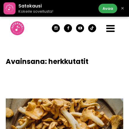
Satokausi
×
Avaa
Kokeile sovellusta!
Avainsana:
herkkutatit