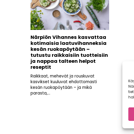
Närpiön Vihannes kasvattaa
kotimaisia laatuvihanneksia
kesän ruokapöytään –
tutustu raikkaisiin tuotteisiin
ja nappaa talteen helpot
reseptit
Raikkaat, mehevät ja rouskuvat
Kä
kasvikset kuuluvat ehdottomasti
Nä
kesän ruokapöytään – ja mikä
tie
parasta,...
hal