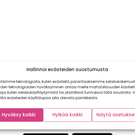
Hallinnoi evästeiden suostumusta
ytämme teknologioita, kuten evästeitä parantaaksemme selailukokemust
iden teknologioiden hyväksyminen antaa meille mahdollisuuden käsitell
toja, kuten selailukäyttäytymistä tai yksilöllisiä tunnuksia tällä sivustolla. V
lita evästeiden käyttölupaa alla olevista painikkeista.
Hyväksy kaikki
Hylkää kaikki
Näytä asetukse