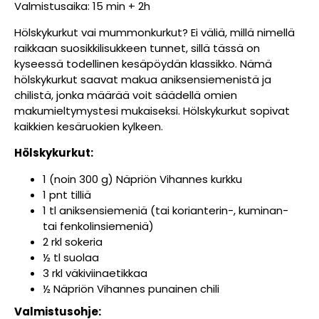
Valmistusaika: 15 min + 2h
Hölskykurkut vai mummonkurkut? Ei väliä, millä nimellä
raikkaan suosikkilisukkeen tunnet, sillä tässä on
kyseessä todellinen kesäpöydän klassikko. Nämä
hölskykurkut saavat makua aniksensiemenistä ja
chilistä, jonka määrää voit säädellä omien
makumieltymystesi mukaiseksi. Hölskykurkut sopivat
kaikkien kesäruokien kylkeen.
Hölskykurkut:
1 (noin 300 g) Näpriön Vihannes kurkku
1 pnt tilliä
1 tl aniksensiemeniä (tai korianterin-, kuminan-
tai fenkolinsiemeniä)
2 rkl sokeria
½ tl suolaa
3 rkl väkiviinaetikkaa
½ Näpriön Vihannes punainen chili
Valmistusohje: