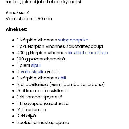
ruokaa, joka ei jätä ketään kylmäksi.
Annoksia: 4
Valmistusaika: 50 min
Ainekset:
1 Närpiön Vihannes
suippopaprika
1 pkt Närpiön Vihannes salkotaitepapuja
200 g Närpiön Vihannes
kirsikkatomaatteja
100 g pakasteherneitä
1 pieni
sipuli
2
valkosipulin
kynttä
1 Närpiön Vihannes
chili
2 dl paellariisiä (esim. bomba tai arborio)
5 dl kuumaa kasvislientä
1 rkl tomaattipyreetä
1 tl savupaprikajauhetta
½ tl kurkumaa
2 rkl öljyä
suolaa ja mustapippuria