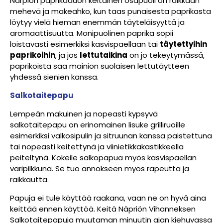
Närpiön paprikaduon keltainen osapuoli on raikkaan
mehevä ja makeahko, kun taas punaisesta paprikasta
löytyy vielä hieman enemmän täyteläisyyttä ja
aromaattisuutta. Monipuolinen paprika sopii
loistavasti esimerkiksi kasvispaellaan tai
täytettyihin
paprikoihin
, ja jos
lettutaikina
on jo tekeytymässä,
paprikoista saa mainion suolaisen lettutäytteen
yhdessä sienien kanssa.
Salkotaitepapu
Lempeän makuinen ja nopeasti kypsyvä
salkotaitepapu on erinomainen lisuke grilliruoille
esimerkiksi valkosipulin ja sitruunan kanssa paistettuna
tai nopeasti keitettynä ja viinietikkakastikkeella
peiteltynä. Kokeile salkopapua myös kasvispaellan
väripilkkuna. Se tuo annokseen myös rapeutta ja
raikkautta.
Papuja ei tule käyttää raakana, vaan ne on hyvä aina
keittää ennen käyttöä. Keitä Näpriön Vihanneksen
Salkotaitepapuja muutaman minuutin ajan kiehuvassa