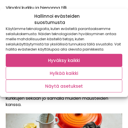
Viipaloi kurkku ja hienonna tilli.
Hallinnoi evästeiden
Aseta kerroksittain kulhoon kurkkuviipaleet, tilli, sokeri,
suostumusta
suola ja aniksensiemenet. Peitä kulho lautasella ja
Käytämme teknologioita, kuten evästeitä parantaaksemme
ravista kurkkuja voimakkaasti muutama minuutti, jotta
selailukokemusta. Näiden teknologioiden hyväksyminen antaa
ne mehustuvat.
meille mahdollisuuden käsitellä tietoja, kuten
selailukäyttäytymistä tai yksilöllisiä tunnuksia tällä sivustolla. Voit
Lisää etikka, hölskyttele vielä hetki ja anna maustua
hallita evästeiden käyttölupaa alla olevista painikkeista.
kylmässä ainakin pari tuntia.
Hyväksy kaikki
Hienonna chili ja lisää se kylmässä maustuneiden
kurkkujen sekaan.
Hylkää kaikki
Tarjoile lisukkeena tai leivän päällä.
Näytä asetukset
Vinkki:
Jos haluat tulisempia kurkkuja, lisää chili
kurkkujen sekaan jo samalla muiden mausteiden
kanssa.