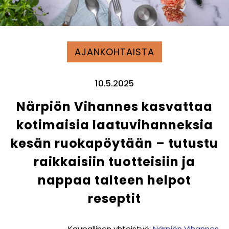
AJANKOHTAISTA
10.5.2025
Närpiön Vihannes kasvattaa
kotimaisia laatuvihanneksia
kesän ruokapöytään – tutustu
raikkaisiin tuotteisiin ja
nappaa talteen helpot
reseptit
Kaupallinen yhteistyö:
Närpiön Vihannes