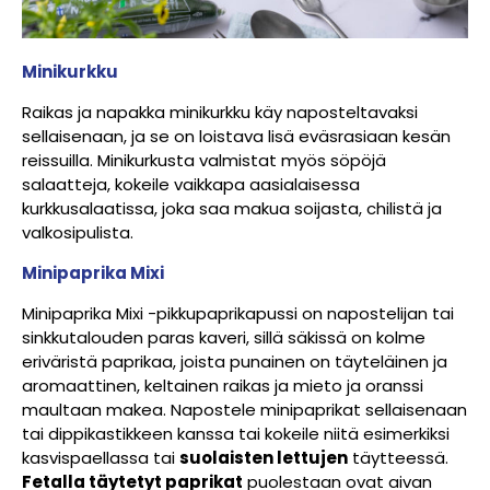
Minikurkku
Raikas ja napakka minikurkku käy naposteltavaksi
sellaisenaan, ja se on loistava lisä eväsrasiaan kesän
reissuilla. Minikurkusta valmistat myös söpöjä
salaatteja, kokeile vaikkapa aasialaisessa
kurkkusalaatissa, joka saa makua soijasta, chilistä ja
valkosipulista.
Minipaprika Mixi
Minipaprika Mixi -pikkupaprikapussi on napostelijan tai
sinkkutalouden paras kaveri, sillä säkissä on kolme
eriväristä paprikaa, joista punainen on täyteläinen ja
aromaattinen, keltainen raikas ja mieto ja oranssi
maultaan makea. Napostele minipaprikat sellaisenaan
tai dippikastikkeen kanssa tai kokeile niitä esimerkiksi
kasvispaellassa tai
suolaisten lettujen
täytteessä.
Fetalla täytetyt paprikat
puolestaan ovat aivan