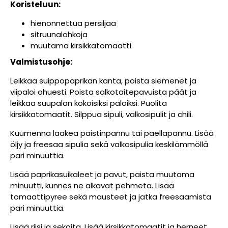
Koristeluun:
hienonnettua persiljaa
sitruunalohkoja
muutama kirsikkatomaatti
Valmistusohje:
Leikkaa suippopaprikan kanta, poista siemenet ja
viipaloi ohuesti. Poista salkotaitepavuista päät ja
leikkaa suupalan kokoisiksi paloiksi. Puolita
kirsikkatomaatit. Silppua sipuli, valkosipulit ja chili.
Kuumenna laakea paistinpannu tai paellapannu. Lisää
öljy ja freesaa sipulia sekä valkosipulia keskilämmöllä
pari minuuttia.
Lisää paprikasuikaleet ja pavut, paista muutama
minuutti, kunnes ne alkavat pehmetä. Lisää
tomaattipyree sekä mausteet ja jatka freesaamista
pari minuuttia.
Lisää riisi ja sekoita. Lisää kirsikkatomaatit ja herneet