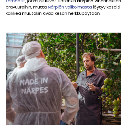
tomaatit
, jotka kuuluvat tietenkin Närpiön Vihanneksen
bravuureihin, mutta
Närpiön valikoimasta
löytyy kosolti
kaikkea muutakin kivaa kesän herkkupöytään.