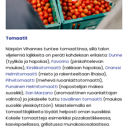
Tomaatit
Närpiön Vihannes tuntee tomaattinsa, sillä talon
viljelemiä lajikkeita on peräti kahdeksan erilaista:
Dunne
(tyylikäs ja hapokas),
Favorino
(pirskahtelevan
maukas),
Kirsikkatomaatti
(raikkaan hapokas),
Oranssi
Helmitomaatti
(mieto ja rakenteeltaan lihaisa),
Pihvitomaatti
(mehevä ruoanlaittotomaatti),
Punainen Helmitomaatti
(napostelijan makea
suosikki),
San Marzano
(aromaattinen ruoanlaittajan
valinta) ja jokaiselle tuttu
tavallinen tomaatti
(maukas
suosikki yleiskäyttöön). Maistelemalla eri
tomaattilajikkeita löydät helposti oman suosikkisi.
Kokeile tomaatteja esimerkiksi pizzakastikkeessa,
kasvispaellassa, grillatussa munakoisosalaatissa.