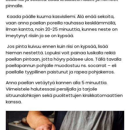
pinnalle.
Kaada päälle kuuma kasvisliemi. Älä enää sekoita,
vaan anna paellan poreilla rauhassa keskilämmöllä,
ilman kantta, noin 20-25 minuuttia, kunnes neste on
imeytynyt riisiin ja se on kypsää.
Jos pinta kuivuu ennen kuin riisi on kypsää, lisää
hieman nestettä. Lopuksi voit painaa lusikalla reikiä
paellan pintaan, jotta höyry pääsee ulos. Tällä tavalla
paellapannun pohjalle muodostuu ns. socarrat – eli
paellalle tyypillinen paistunut ja rapea pohjakerros.
Anna paellan vetäytyä kannen alla 5 minuuttia.
Viimeistele halutessasi persiljalla ja tarjoile
sitruunalohkojen sekä puolitettujen kirsikkatomaattien
kanssa.