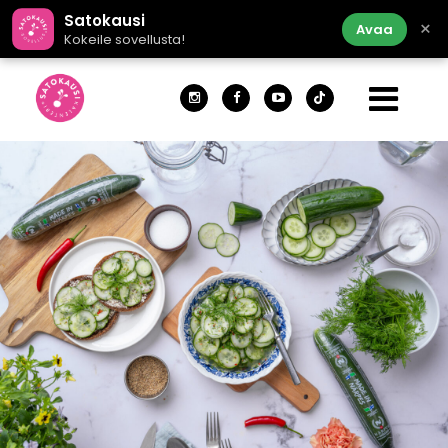
Satokausi
×
Avaa
Kokeile sovellusta!