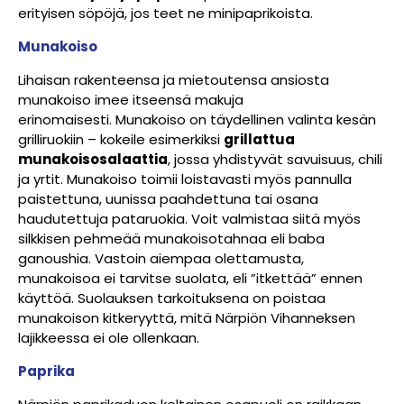
erityisen söpöjä, jos teet ne minipaprikoista.
Munakoiso
Lihaisan rakenteensa ja mietoutensa ansiosta
munakoiso imee itseensä makuja
erinomaisesti.
Munakoiso on täydellinen valinta kesän
grilliruokiin – kokeile esimerkiksi
grillattua
munakoisosalaattia
, jossa yhdistyvät savuisuus, chili
ja yrtit. Munakoiso toimii loistavasti myös pannulla
paistettuna, uunissa paahdettuna tai osana
haudutettuja pataruokia. Voit valmistaa siitä myös
silkkisen pehmeää munakoisotahnaa eli baba
ganoushia. Vastoin aiempaa olettamusta,
munakoisoa ei tarvitse suolata, eli ”itkettää” ennen
käyttöä. Suolauksen tarkoituksena on poistaa
munakoison kitkeryyttä, mitä Närpiön Vihanneksen
lajikkeessa ei ole ollenkaan.
Paprika