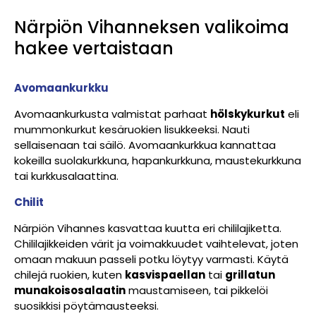
Närpiön Vihanneksen valikoima
hakee vertaistaan
Avomaankurkku
Avomaankurkusta valmistat parhaat
hölskykurkut
eli
mummonkurkut kesäruokien lisukkeeksi. Nauti
sellaisenaan tai säilö. Avomaankurkkua kannattaa
kokeilla suolakurkkuna, hapankurkkuna, maustekurkkuna
tai kurkkusalaattina.
Chilit
Närpiön Vihannes kasvattaa kuutta eri chililajiketta.
Chililajikkeiden värit ja voimakkuudet vaihtelevat, joten
omaan makuun passeli potku löytyy varmasti. Käytä
chilejä ruokien, kuten
kasvispaellan
tai
grillatun
munakoisosalaatin
maustamiseen, tai pikkelöi
suosikkisi pöytämausteeksi.