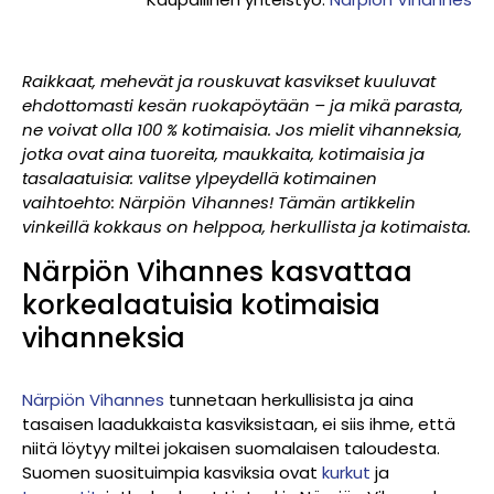
Raikkaat, mehevät ja rouskuvat kasvikset kuuluvat
ehdottomasti kesän ruokapöytään – ja mikä parasta,
ne voivat olla 100 % kotimaisia. Jos mielit vihanneksia,
jotka ovat aina tuoreita, maukkaita, kotimaisia ja
tasalaatuisia: valitse ylpeydellä kotimainen
vaihtoehto: Närpiön Vihannes! Tämän artikkelin
vinkeillä kokkaus on helppoa, herkullista ja kotimaista.
Närpiön Vihannes kasvattaa
korkealaatuisia kotimaisia
vihanneksia
Närpiön Vihannes
tunnetaan herkullisista ja aina
tasaisen laadukkaista kasviksistaan, ei siis ihme, että
niitä löytyy miltei jokaisen suomalaisen taloudesta.
Suomen suosituimpia kasviksia ovat
kurkut
ja