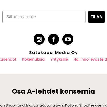
TILAA
Satokausi Media Oy
utusehdot
Kokemuksia
Yrityksille
Hallinnoi eväste
Osa A-lehdet konsernia
sign Shop
Franckly
Kotona
Kotona Living
Kotona Shop
Keskisen K