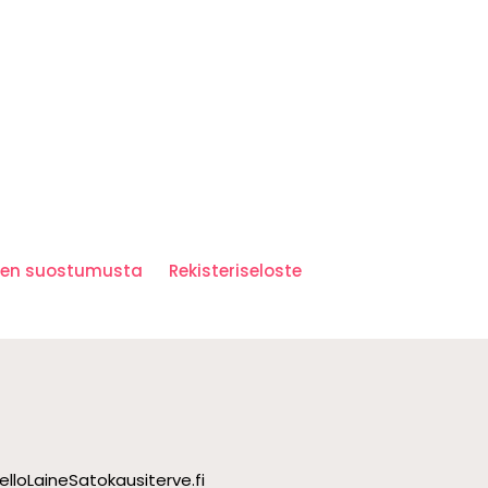
iden suostumusta
Rekisteriseloste
ello
Laine
Satokausi
terve.fi