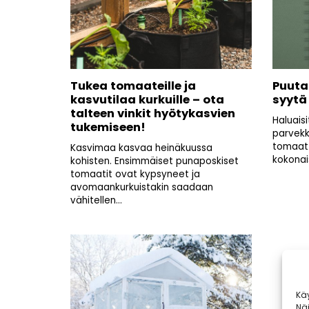
Tukea tomaateille ja
Puuta
kasvutilaa kurkuille – ota
syytä
talteen vinkit hyötykasvien
Haluais
tukemiseen!
parvekk
tomaatt
Kasvimaa kasvaa heinäkuussa
kokonai
kohisten. Ensimmäiset punaposkiset
tomaatit ovat kypsyneet ja
avomaankurkuistakin saadaan
vähitellen...
Kä
Nä