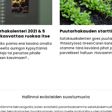
rhakalenteri 2021 & 5
Puutarhakauden startt
 kasvattaa ruokaa itse
Satokausikalenteri goes puuta
Yhteistyössä GreenCaren kan
itko poimia ensi kesänä omalta
otamme tänä keväänä pihat j
eelta auringon kypsyttämiä
parvekkeet haltuun. Hoivaamme
eja tai perustaa pihalle
sen kasvimaan?...
Hallinnoi evästeiden suostumusta
ytämme teknologioita, kuten evästeitä parantaaksemme selailukokemust
iden teknologioiden hyväksyminen antaa meille mahdollisuuden käsitell