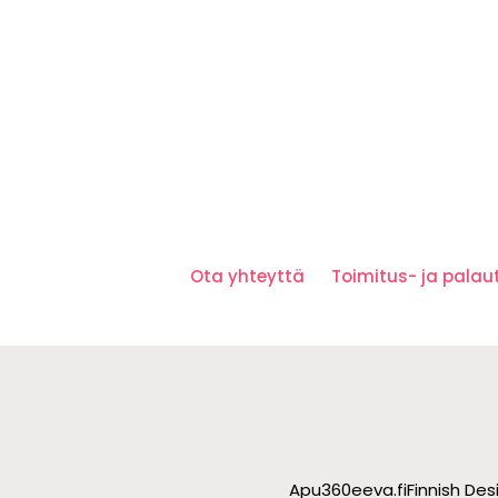
Ota yhteyttä
Toimitus- ja pala
Apu360
eeva.fi
Finnish De