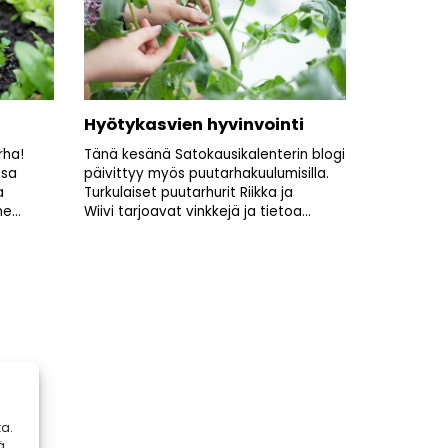
i
Hyötykasvien hyvinvointi
rha!
Tänä kesänä Satokausikalenterin blogi
ssa
päivittyy myös puutarhakuulumisilla.
a
Turkulaiset puutarhurit Riikka ja
...
Wiivi tarjoavat vinkkejä ja tietoa...
a.
ä