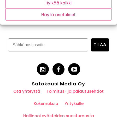
Hylkää kaikki
Näytä asetukset
Tilaa kasvispitoinen uutiskirje
TILAA
Satokausi Media Oy
Ota yhteyttä
Toimitus- ja palautusehdot
Kokemuksia
Yrityksille
Hallinnoi evästeiden suostumusta