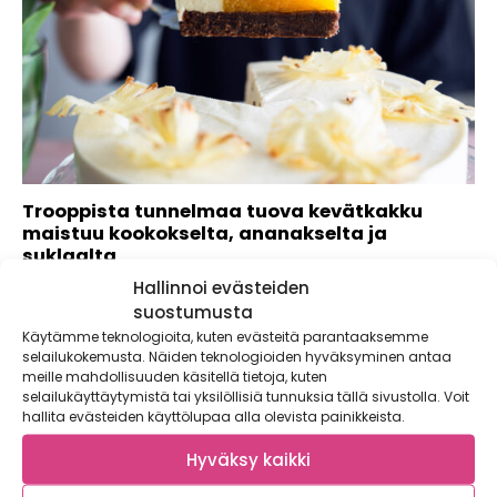
Trooppista tunnelmaa tuova kevätkakku
maistuu kookokselta, ananakselta ja
suklaalta
Hallinnoi evästeiden
Liivatelehti on kakkuleipurin paras apuri, kun toiveena on
loihtia leikattava moussekakku, hyytelö tai...
suostumusta
Käytämme teknologioita, kuten evästeitä parantaaksemme
selailukokemusta. Näiden teknologioiden hyväksyminen antaa
meille mahdollisuuden käsitellä tietoja, kuten
selailukäyttäytymistä tai yksilöllisiä tunnuksia tällä sivustolla. Voit
hallita evästeiden käyttölupaa alla olevista painikkeista.
Hyväksy kaikki