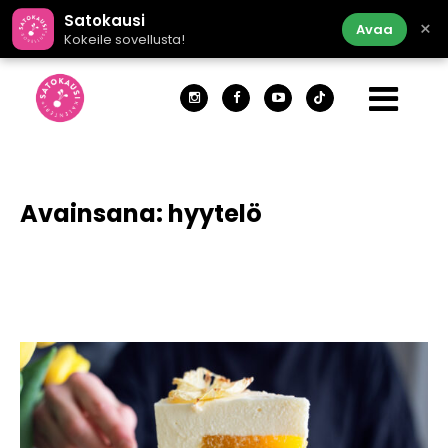
Satokausi
×
Avaa
Kokeile sovellusta!
Avainsana:
hyytelö