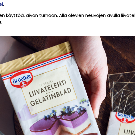
el
.
een käyttöä, aivan turhaan. Alla olevien neuvojen avulla liiva
.