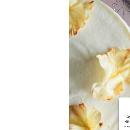
Kä
Nä
tie