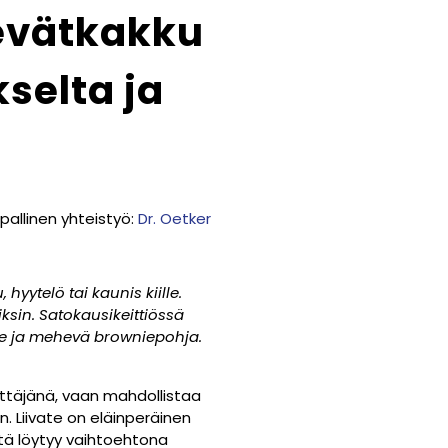
evätkakku
selta ja
pallinen yhteistyö:
Dr. Oetker
hyytelö tai kaunis kiille.
ksin. Satokausikeittiössä
se ja mehevä browniepohja.
yttäjänä, vaan mahdollistaa
 Liivate on eläinperäinen
ltä löytyy vaihtoehtona