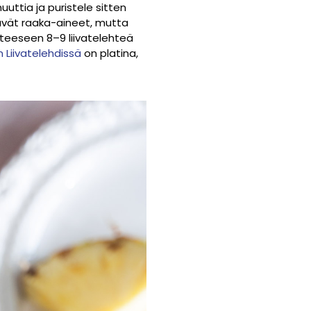
nuuttia ja puristele sitten
ävät raaka-aineet, mutta
teeseen 8–9 liivatelehteä
n Liivatelehdissä
on platina,