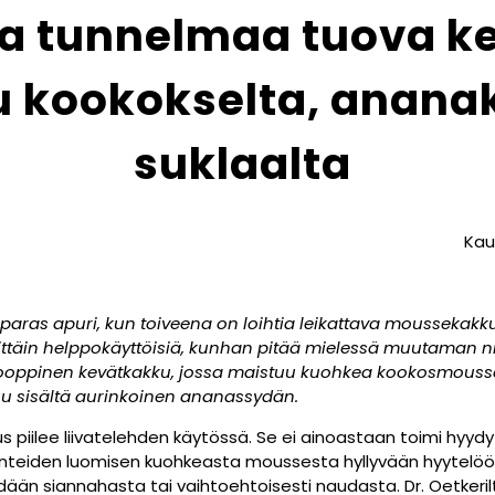
ta tunnelmaa tuova k
 kookokselta, ananak
suklaalta
Kau
 paras apuri, kun toiveena on loihtia leikattava moussekakku, 
rittäin helppokäyttöisiä, kunhan pitää mielessä muutaman ni
trooppinen kevätkakku, jossa maistuu kuohkea kookosmous
uu sisältä aurinkoinen ananassydän.
s piilee liivatelehden käytössä. Se ei ainoastaan toimi hyyd
nteiden luomisen kuohkeasta moussesta hyllyvään hyytelöön.
hdään siannahasta tai vaihtoehtoisesti naudasta. Dr. Oetkeri