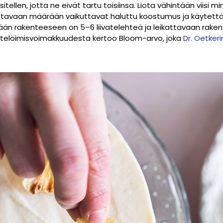
itellen, jotta ne eivät tartu toisiinsa. Liota vähintään viisi mi
vittavaan määrään vaikuttavat haluttu koostumus ja käytett
än rakenteeseen on 5–6 liivatelehteä ja leikattavaan raken
Hyytelöimisvoimakkuudesta kertoo Bloom-arvo, joka
Dr. Oetkeri