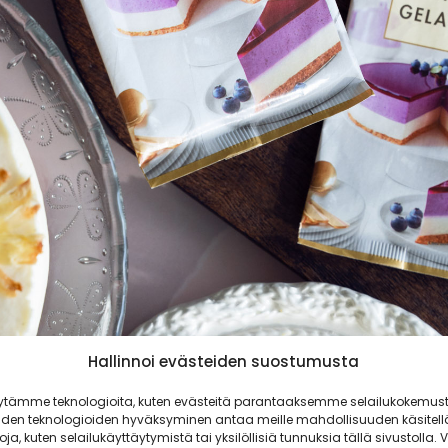
Hallinnoi evästeiden suostumusta
ytämme teknologioita, kuten evästeitä parantaaksemme selailukokemust
iden teknologioiden hyväksyminen antaa meille mahdollisuuden käsitell
toja, kuten selailukäyttäytymistä tai yksilöllisiä tunnuksia tällä sivustolla. V