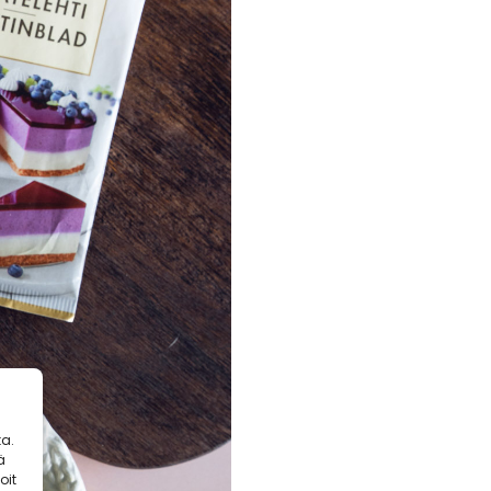
a.
ä
oit