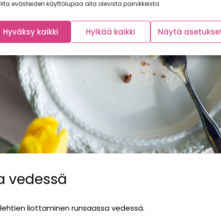
lita evästeiden käyttölupaa alla olevista painikkeista.
Hyväksy kaikki
Hylkää kaikki
Näytä asetukse
sa vedessä
elehtien liottaminen runsaassa vedessä.