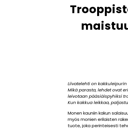
Trooppis
maistuu
Liivatelehti on kakkuleipurin
Mikä parasta, lehdet ovat e
leivotaan pääsiäispyhiksi 
Kun kakkua leikkaa, paljast
Monen kauniin kakun salaisuu
myös monien erilaisten rake
tuote, joka perinteisesti te