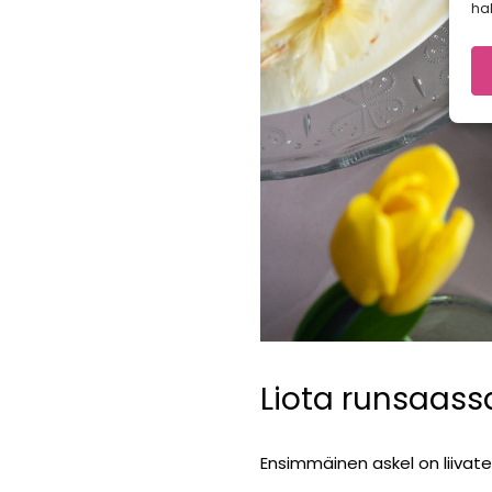
hal
Liota runsaas
Ensimmäinen askel on liivat