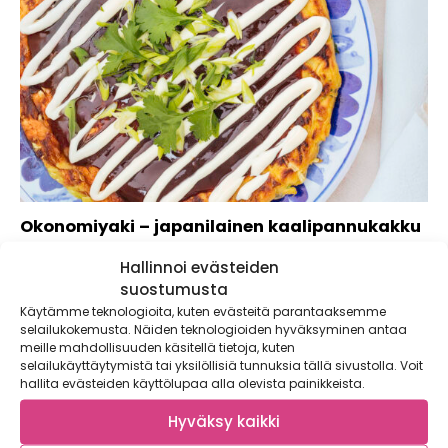
Okonomiyaki – japanilainen kaalipannukakku
Okonomiyaki eli japanilainen kaalipannukakku on munakasta
Hallinnoi evästeiden
muistuttava suolainen pannari ja mahtava vihanneslaarin
suostumusta
tyhjennysruoka. Rapeaksi...
Käytämme teknologioita, kuten evästeitä parantaaksemme
selailukokemusta. Näiden teknologioiden hyväksyminen antaa
meille mahdollisuuden käsitellä tietoja, kuten
selailukäyttäytymistä tai yksilöllisiä tunnuksia tällä sivustolla. Voit
hallita evästeiden käyttölupaa alla olevista painikkeista.
Hyväksy kaikki