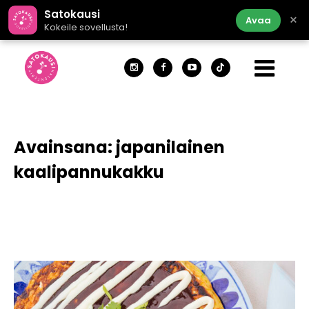
Satokausi
×
Avaa
Kokeile sovellusta!
Avainsana:
japanilainen
kaalipannukakku