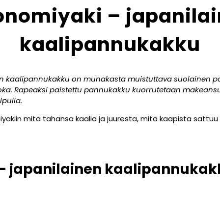
nomiyaki – japanila
kaalipannukakku
en kaalipannukakku on munakasta muistuttava suolainen p
ka. Rapeaksi paistettu pannukakku kuorrutetaan makeansuol
lpulla.
yakiin mitä tahansa kaalia ja juuresta, mitä kaapista sattuu
– japanilainen kaalipannukak