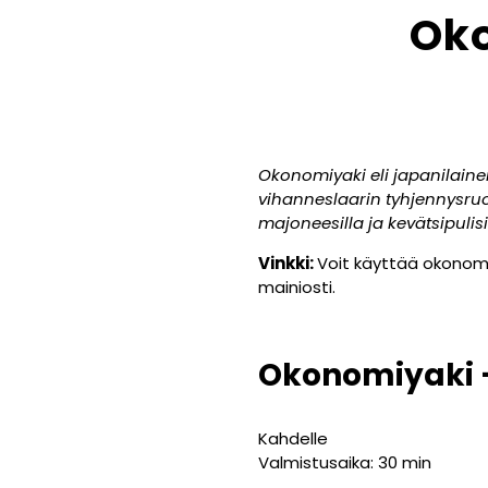
Oko
Okonomiyaki eli japanilain
vihanneslaarin tyhjennysruo
majoneesilla ja kevätsipulisi
Vinkki:
Voit käyttää okonomi
mainiosti.
Okonomiyaki 
Kahdelle
Valmistusaika: 30 min