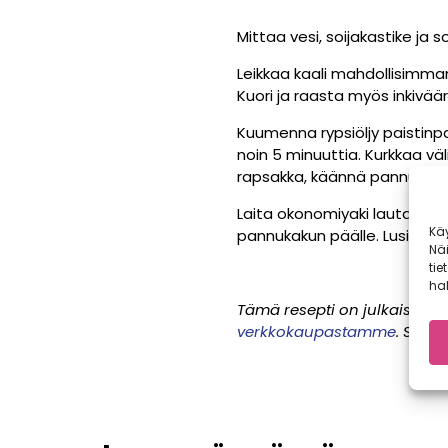
Mittaa vesi, soijakastike ja 
Leikkaa kaali mahdollisimman 
Kuori ja raasta myös inkivääri
Kuumenna rypsiöljy paistinpa
noin 5 minuuttia. Kurkkaa väl
rapsakka, käännä pannukakku
Laita okonomiyaki lautaselle.
Kä
pannukakun päälle. Lusikoi pä
Nä
tie
hal
Tämä resepti on julkaistu al
verkkokaupastamme
. Satok