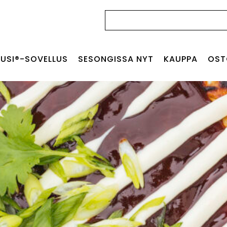
Haku:
USI®-SOVELLUS
SESONGISSA NYT
KAUPPA
OST