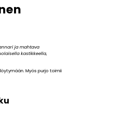
inen
annari ja mahtava
aisella kastikkeella,
 löytymään. Myös purjo toimii
ku