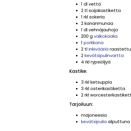
1 dl vettä
2 tl soijakastiketta
1 rkl sokeria
2 kananmunaa
1 dl vehnäjauhoja
200 g
valkokaalia
1
porkkana
2 tl
inkivääriä
raastett
2
kevätsipulinvartta
4 rkl rypsiöljyä
Kastike:
3 rkl ketsuppia
3 rkl osterikastiketta
2 rkl worcesterkastiket
Tarjoiluun:
majoneesia
kevätsipulia
silputtuna