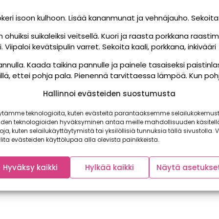
sokeri isoon kulhoon. Lisää kananmunat ja vehnäjauho. Sekoita
ohuiksi suikaleiksi veitsellä. Kuori ja raasta porkkana raasti
. Viipaloi kevätsipulin varret. Sekoita kaali, porkkana, inkivääri
nnulla. Kaada taikina pannulle ja painele tasaiseksi paistinla
illä, ettei pohja pala. Pienennä tarvittaessa lämpöä. Kun poh
 varovasti ja paista myös toiselta puolelta rapeaksi.
Hallinnoi evästeiden suostumusta
 Sekoita kaikki kastikkeen ainekset lusikalla keskenään ja levi
ytämme teknologioita, kuten evästeitä parantaaksemme selailukokemust
älle vielä hieman majoneesia ja koristele kevätsipulilla.
iden teknologioiden hyväksyminen antaa meille mahdollisuuden käsitell
toja, kuten selailukäyttäytymistä tai yksilöllisiä tunnuksia tällä sivustolla. V
lita evästeiden käyttölupaa alla olevista painikkeista.
un perin Satokausikalenterissa 2024. Kaikki myynnissä oleva
ausikalenterista löydät aina ajankohtaiset tiedot kunkin ses
Hyväksy kaikki
Hylkää kaikki
Näytä asetukse