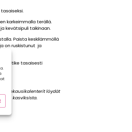
 tasaiseksi.
men karkeimmalla terällä.
 ja kevätsipuli taikinaan.
stalla. Paista keskilämmöllä
ja on ruskistunut ja
tä kastike tasaisesti
a.
ä
oit
t Satokausikalenterit löydät
ongin kasviksista.
t