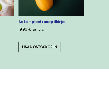
Sato – pieni reseptikirja
19,90
€
sis. alv.
LISÄÄ OSTOSKORIIN