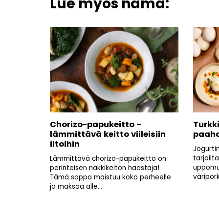
Lue myös nämä:
Chorizo-papukeitto –
Turkk
lämmittävä keitto viileisiin
paahd
iltoihin
Jogurti
tarjoilt
Lämmittävä chorizo-papukeitto on
uppomu
perinteisen nakkikeiton haastaja!
väripor
Tämä soppa maistuu koko perheelle
ja maksaa alle...