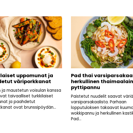
ilaiset uppomunat ja
Pad thai varsiparsakaal
etut väriporkkanat
herkullinen thaimaalai
pyttipannu
n ja maustetun voisulan kanssa
avat taivaalliset turkkilaiset
Paistetut nuudelit saavat väri
nat ja paahdetut
varsiparsakaalista. Parhaan
kkanat ovat brunssipöydän...
lopputuloksen takaavat kuum
wokkipannu ja herkullinen kasti
Pad...