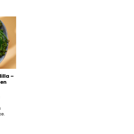
illa –
nen
ä
a
ke.