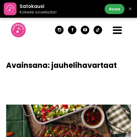
Satokausi
×
Avaa
Kokeile sovellusta!
Avainsana:
jauhelihavartaat