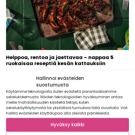
Helppoa, rentoa ja jaettavaa – nappaa 5
ruokaisaa reseptiä kesän kattauksiin
Kaupallinen yhteistyö: Snellman Kesän parhaisiin kattauksiin
Hallinnoi evästeiden
riittävät simppelit mutta sitäkin herkullisemmat pääruoat
sekä raikkaat...
suostumusta
Käytämme teknologioita, kuten evästeitä parantaaksemme
selailukokemusta. Näiden teknologioiden hyväksyminen antaa
meille mahdollisuuden käsitellä tietoja, kuten
selailukäyttäytymistä tai yksilöllisiä tunnuksia tällä sivustolla. Voit
hallita evästeiden käyttölupaa alla olevista painikkeista.
Hyväksy kaikki