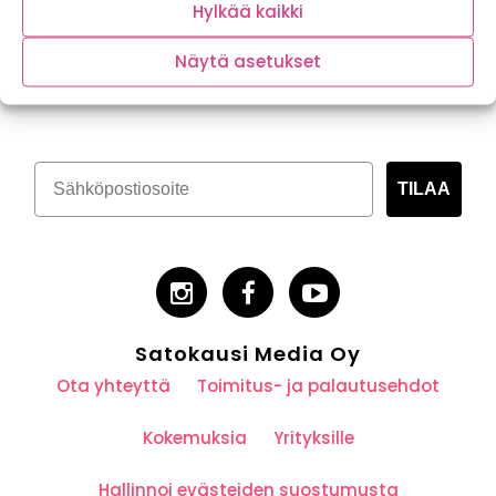
Hylkää kaikki
Näytä asetukset
Tilaa kasvispitoinen uutiskirje
TILAA
Satokausi Media Oy
Ota yhteyttä
Toimitus- ja palautusehdot
Kokemuksia
Yrityksille
Hallinnoi evästeiden suostumusta