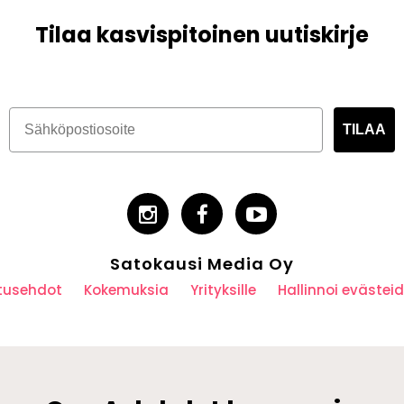
Tilaa kasvispitoinen uutiskirje
TILAA
Satokausi Media Oy
utusehdot
Kokemuksia
Yrityksille
Hallinnoi eväste