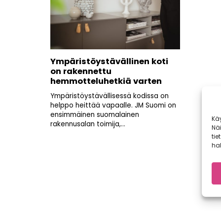
Ympäristöystävällinen koti
on rakennettu
hemmotteluhetkiä varten
Ympäristöystävällisessä kodissa on
helppo heittää vapaalle. JM Suomi on
ensimmäinen suomalainen
Kä
rakennusalan toimija,...
Nä
tie
hal