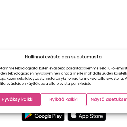
Hallinnoi evästeiden suostumusta
ytämme teknologioita, kuten evästeitä parantaaksemme selailukokemust
iden teknologioiden hyväksyminen antaa meille mahdollisuuden käsitell
toja, kuten selailukäyttäytymistä tai yksilöllisiä tunnuksia tällä sivustolla. V
lita evästeiden käyttölupaa alla olevista painikkeista.
Hyväksy kaikki
Hylkää kaikki
Näytä asetukse