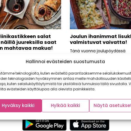
iinikastikkeen salat
Joulun ihanimmat lisuk
– näillä juureksilla saat
valmistuvat vaivatta!
in mahtavaa makua!
Tänä vuonna joulupöydässä
hurmaavat kasvislisukkeet, joi
nikastikkeen maustamiseen
Hallinnoi evästeiden suostumusta
mausta ei koskaan arvaisi niid
än usein ainoastaan
olevan superhelpot...
a ja sipulia. Satokausi-
ytämme teknologioita, kuten evästeitä parantaaksemme selailukokemust
ssä enemmän on kuitenkin
iden teknologioiden hyväksyminen antaa meille mahdollisuuden käsitell
, joten...
toja, kuten selailukäyttäytymistä tai yksilöllisiä tunnuksia tällä sivustolla. V
lita evästeiden käyttölupaa alla olevista painikkeista.
Hyväksy kaikki
Hylkää kaikki
Näytä asetukse