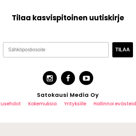
Tilaa kasvispitoinen uutiskirje
TILAA
Satokausi Media Oy
utusehdot
Kokemuksia
Yrityksille
Hallinnoi eväste