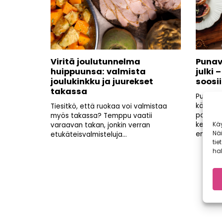
Viritä joulutunnelma
Punav
huippuunsa: valmista
julki 
joulukinkku ja juurekset
soosi
takassa
Punavii
käytetä
Tiesitkö, että ruokaa voi valmistaa
porkkana
myös takassa? Temppu vaatii
Kä
keittiö
varaavan takan, jonkin verran
Nä
enemmän
etukäteisvalmisteluja...
tie
hal