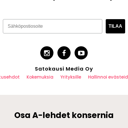
TILAA
Satokausi Media Oy
utusehdot
Kokemuksia
Yrityksille
Hallinnoi eväste
Osa A-lehdet konsernia