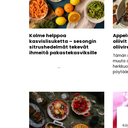
Kolme helppoa
Appels
kasvislisuketta – sesongin
oliivi
sitrushedelmät tekevät
oliivi
ihmeitä pakastekasviksille
Tämän r
muuta o
herkkuol
...
pöytään
Kä