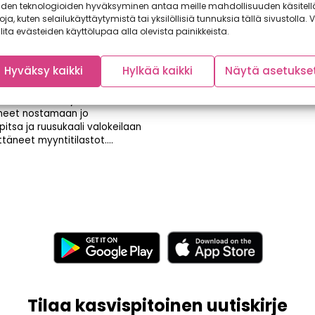
iden teknologioiden hyväksyminen antaa meille mahdollisuuden käsitell
toja, kuten selailukäyttäytymistä tai yksilöllisiä tunnuksia tällä sivustolla. V
lita evästeiden käyttölupaa alla olevista painikkeista.
a tämä aliarvostettu
s joulupöytään – muista
Hyväksy kaikki
Hylkää kaikki
Näytä asetukse
aselleri!
uonna olemme yhdessä
neet nostamaan jo
itsa ja ruusukaali valokeilaan
ttäneet myyntitilastot....
Tilaa kasvispitoinen uutiskirje