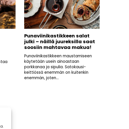
Punaviinikastikkeen salat
julki – näillä juureksilla saat
soosiin mahtavaa makua!
Punaviinikastikkeen maustamiseen
käytetään usein ainoastaan
staa
porkkanaa ja sipulia. Satokausi-
keittiössä enemmän on kuitenkin
enemmän, joten...
a.