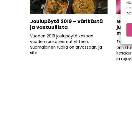
Nä
tie
hal
Joulupöytä 2019 – värikästä
Nappa
ja vastuullista
juure
mukul
Vuoden 2019 joulupöytä kokoaa
vuoden ruokateemat yhteen.
Tänä v
Suomalainen ruoka on arvossaan, ja
onnistu
sitä...
kesäkurp
ja räjäy