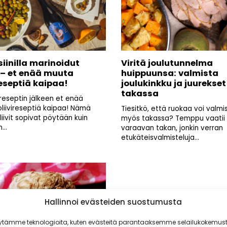
iinilla marinoidut
Viritä joulutunnelma
t – et enää muuta
huippuunsa: valmista
reseptiä kaipaa!
joulukinkku ja juurekset
takassa
eseptin jälkeen et enää
liivireseptiä kaipaa! Nämä
Tiesitkö, että ruokaa voi valmi
iivit sopivat pöytään kuin
myös takassa? Temppu vaatii
...
varaavan takan, jonkin verran
etukäteisvalmisteluja...
Hallinnoi evästeiden suostumusta
ytämme teknologioita, kuten evästeitä parantaaksemme selailukokemust