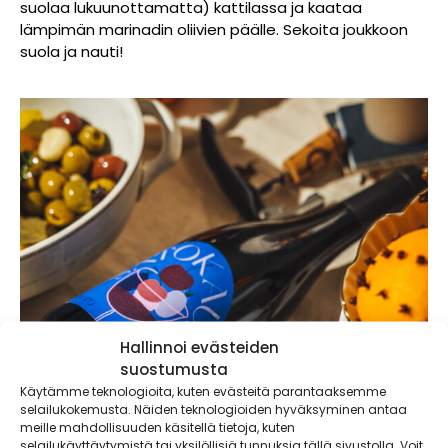
suolaa lukuunottamatta) kattilassa ja kaataa
lämpimän marinadin oliivien päälle. Sekoita joukkoon
suola ja nauti!
Hallinnoi evästeiden
suostumusta
Käytämme teknologioita, kuten evästeitä parantaaksemme
selailukokemusta. Näiden teknologioiden hyväksyminen antaa
meille mahdollisuuden käsitellä tietoja, kuten
selailukäyttäytymistä tai yksilöllisiä tunnuksia tällä sivustolla. Voit