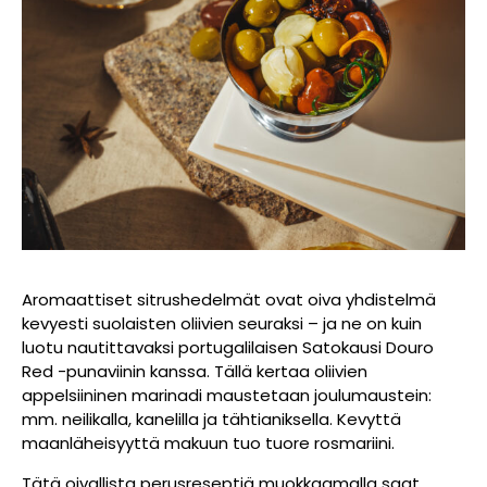
Aromaattiset sitrushedelmät ovat oiva yhdistelmä
kevyesti suolaisten oliivien seuraksi – ja ne on kuin
luotu nautittavaksi portugalilaisen Satokausi Douro
Red -punaviinin kanssa. Tällä kertaa oliivien
appelsiininen marinadi maustetaan joulumaustein:
mm. neilikalla, kanelilla ja tähtianiksella. Kevyttä
maanläheisyyttä makuun tuo tuore rosmariini.
Tätä oivallista perusreseptiä muokkaamalla saat