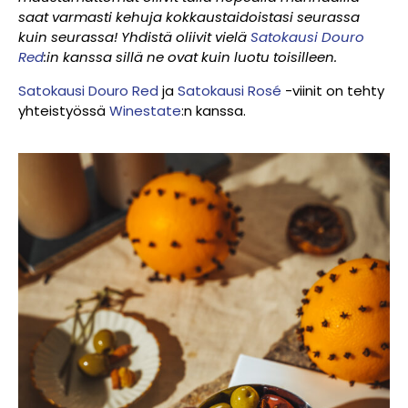
saat varmasti kehuja kokkaustaidoistasi seurassa
kuin seurassa! Yhdistä oliivit vielä
Satokausi Douro
Red
:in kanssa sillä ne ovat kuin luotu
toisilleen.
Satokausi Douro Red
ja
Satokausi Rosé
-viinit on tehty
yhteistyössä
Winestate
:n kanssa.