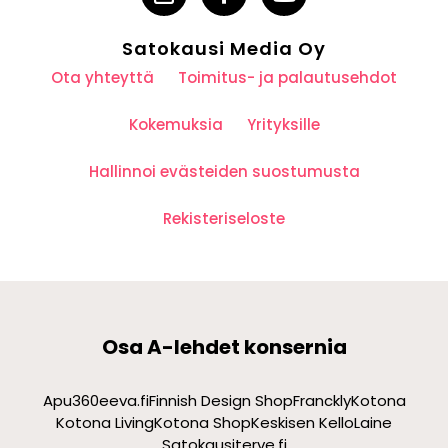
Satokausi Media Oy
Ota yhteyttä
Toimitus- ja palautusehdot
Kokemuksia
Yrityksille
Hallinnoi evästeiden suostumusta
Rekisteriseloste
Osa A-lehdet konsernia
Apu360
eeva.fi
Finnish Design Shop
Franckly
Kotona
Kotona Living
Kotona Shop
Keskisen Kello
Laine
Satokausi
terve.fi