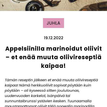
JUHLA
19.12.2022
Appelsiinilla marinoidut oliivit
– et enää muuta oliivireseptiä
kaipaa!
Tämän reseptin jälkeen et enää muuta oliivireseptiä
kaipaa! Nämä herkkuoliivit sopivat pöytään kuin
pöytään – oli kyseessä sitten joululounas,
uudenvuoden karkelot, isänpäivä tai
sunnuntaibrunssi ystävien kesken.
Tuunaamalla
maustamattomat oliivit tällä nopealla marinadilla