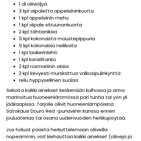
1 dl oliiviöljyä
3 kpl viipaletta appelsiininkuorta
1 kpl appelsiinin mehu
1 kpl viipale sitruunankuorta
2 kpl tähtianiksia
5 kpl kokonaista maustepippuria
5 kpl kokonaisia neilikoita
1 kpl laakerinlehti
1 kpl kanelitanko
2 kpl rosmariinin oksia
2 kpl kevyesti murskattua valkosipulinkynttä
reilu hyppysellinen suolaa
Sekoita kaikki ainekset keskenään kulhossa ja anna
marinoitua huoneenlämmössä pari tuntia tai yön yli
jääkaapissa. Tarjoile oliivit huoneenlämpöisinä
Satokausi Douro Red -punaviinin kanssa ennen
jouluateriaa tai osana uudenvuoden herkkupöytää.
Jos haluat päästä herkuttelemaan oliiveilla
nopeammin, voit kiehauttaa kaikki ainekset (oliiveja ja