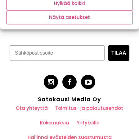
Hylkää kaikki
Näytä asetukset
Tilaa kasvispitoinen uutiskirje
TILAA
Satokausi Media Oy
Ota yhteyttä
Toimitus- ja palautusehdot
Kokemuksia
Yrityksille
Hallinnoi evästeiden suostumusta