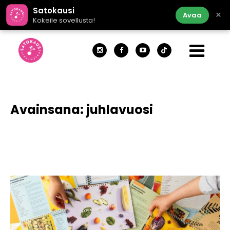
Satokausi
×
Avaa
Kokeile sovellusta!
Avainsana:
juhlavuosi