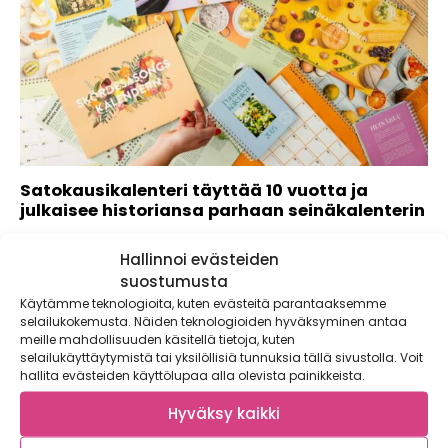
Satokausikalenteri täyttää 10 vuotta ja
julkaisee historiansa parhaan seinäkalenterin
Satokausikalenteri viettää 10. juhlavuottansa, jonka
Hallinnoi evästeiden
kunniaksi tuleva, vuoden 2024 Satokausikalenteri on
suurempi, upeampi ja...
suostumusta
Käytämme teknologioita, kuten evästeitä parantaaksemme
selailukokemusta. Näiden teknologioiden hyväksyminen antaa
meille mahdollisuuden käsitellä tietoja, kuten
selailukäyttäytymistä tai yksilöllisiä tunnuksia tällä sivustolla. Voit
hallita evästeiden käyttölupaa alla olevista painikkeista.
Hyväksy kaikki