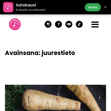
Satokausi
×
Avaa
Kokeile sovellusta!
Avainsana:
juurestieto