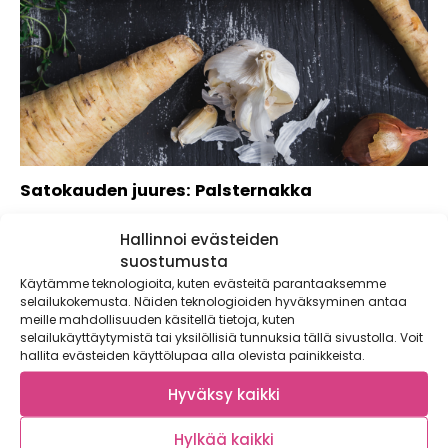
Satokauden juures: Palsternakka
Pähkinäinen ja makea, edullinen ja terveellinen palsternakka
Hallinnoi evästeiden
on parasta juuri nyt. Palsternakka on ikivanha...
suostumusta
Käytämme teknologioita, kuten evästeitä parantaaksemme
selailukokemusta. Näiden teknologioiden hyväksyminen antaa
meille mahdollisuuden käsitellä tietoja, kuten
selailukäyttäytymistä tai yksilöllisiä tunnuksia tällä sivustolla. Voit
hallita evästeiden käyttölupaa alla olevista painikkeista.
Hyväksy kaikki
Hylkää kaikki