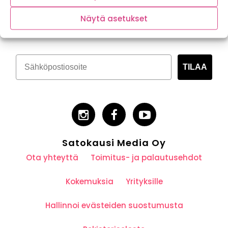
Tilaa kasvispitoinen uutiskirje
Näytä asetukset
TILAA
Satokausi Media Oy
Ota yhteyttä
Toimitus- ja palautusehdot
Kokemuksia
Yrityksille
Hallinnoi evästeiden suostumusta