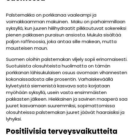
Palsternakka on porkkanaa vaaleampi ja
voimakkaamman makuinen. Maku on parhaimmillaan
syksyllä, kun juuren hiilihydraatit pilkkoutuvat sokereiksi
pienen pakkasen puraisun ansiosta. Mukula sisältää
paljon raffinoosia, joka antaa sille makean, mutta
mausteisen maun.
Suomen oloihin palsternakan viljely sopii erinomaisesti.
Suotuisista olosuhteista huolimatta on tämän
porkkanan lähisukulaisen osuus avomaan vihannesten
kokonaissadosta alle prosentin. Varhaiskeväällä
kylvetyistä siemenistä kasvava sato korjataan
myöhään syksyllä, usein vasta ensimmäisten
pakkasten jälkeen. Hiekkainen ja savinen maaperä saa
juuret kasvamaan suuremmiksi, sopimattomissa
olosuhteissa palsternakan juuret jäävät haaraisiksi ja
lyhyiksi.
Positiivisia terveysvaikutteita