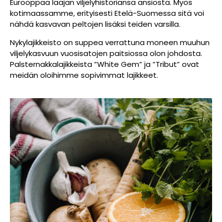
Eurooppaa laajan viljelyhistoriansa ansiosta. Myös
kotimaassamme, erityisesti Etelä-Suomessa sitä voi
nähdä kasvavan peltojen lisäksi teiden varsilla.
Nykylajikkeisto on suppea verrattuna moneen muuhun
viljelykasvuun vuosisatojen paitsiossa olon johdosta.
Palsternakkalajikkeista ”White Gem” ja ”Tribut” ovat
meidän oloihimme sopivimmat lajikkeet.