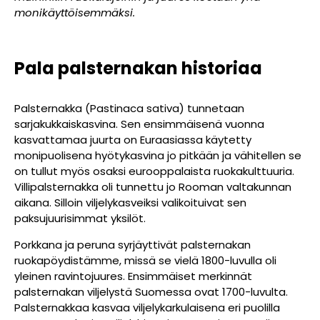
monikäyttöisemmäksi.
Pala palsternakan historiaa
Palsternakka (Pastinaca sativa) tunnetaan
sarjakukkaiskasvina. Sen ensimmäisenä vuonna
kasvattamaa juurta on Euraasiassa käytetty
monipuolisena hyötykasvina jo pitkään ja vähitellen se
on tullut myös osaksi eurooppalaista ruokakulttuuria.
Villipalsternakka oli tunnettu jo Rooman valtakunnan
aikana. Silloin viljelykasveiksi valikoituivat sen
paksujuurisimmat yksilöt.
Porkkana ja peruna syrjäyttivät palsternakan
ruokapöydistämme, missä se vielä 1800-luvulla oli
yleinen ravintojuures. Ensimmäiset merkinnät
palsternakan viljelystä Suomessa ovat 1700-luvulta.
Palsternakkaa kasvaa viljelykarkulaisena eri puolilla