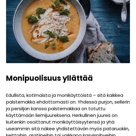
Monipuolisuus yllättää
Edullista, kotimaista ja monikäyttöistä – sitä kaikkea
palsternakka ehdottomasti on. Yhdessä purjon, sellerin
ja persiljan kanssa palsternakkaa on totuttu
käyttämään liemijuureksena. Herkullinen juures on
kuitenkin osoittanut monikäyttöisyytensä ja yhä
useammin sitä näkee yhdistettävän myös pataruokiin,
keittoihin, gratiineihin tai vaikkapa kasvispihveihin.