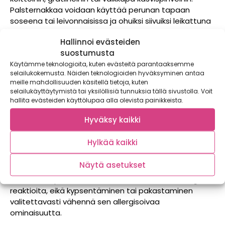
Palsternakkaa voidaan käyttää perunan tapaan
soseena tai leivonnaisissa ja ohuiksi siivuiksi leikattuna
siitä valmistuu ihanan rapeita sipsejä! Tuoreeltaan
Hallinnoi evästeiden
raastettuna aromikas maku antaa kivan lisän
suostumusta
salaatteihin, uuni paahtaa maun täyteläisen
Käytämme teknologioita, kuten evästeitä parantaaksemme
pehmeäksi ja pannulla paistettuna syntyy maistuva
selailukokemusta. Näiden teknologioiden hyväksyminen antaa
lämmin lisäke.
meille mahdollisuuden käsitellä tietoja, kuten
selailukäyttäytymistä tai yksilöllisiä tunnuksia tällä sivustolla. Voit
Palsternakka on helppo ottaa osaksi omaa ruonlaittoa
hallita evästeiden käyttölupaa alla olevista painikkeista.
ja eri valmistustapoja kannattaa kokeilla rohkeasti!
Kulutusta lisäämällä paranee myös saatavuus ja
Hyväksy kaikki
tulevaisuudessa löydämme tätä herkkujuuresta
varmasti paremmin myös kotimaisena. Viljely sopii
Hylkää kaikki
kotimaamme oloihin, joten annetaan tälle hienolla
juurekselle sen ansaitsema paikka lautasillamme.
Näytä asetukset
P.S. Joillekin palsternakka saattaa aiheuttaa allergisia
reaktioita, eikä kypsentäminen tai pakastaminen
valitettavasti vähennä sen allergisoivaa
ominaisuutta.