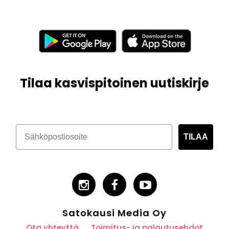
Tilaa kasvispitoinen uutiskirje
TILAA
Satokausi Media Oy
Ota yhteyttä
Toimitus- ja palautusehdot