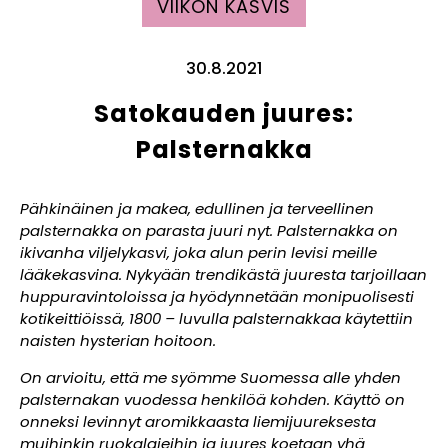
VIIKON KASVIS
30.8.2021
Satokauden juures:
Palsternakka
Pähkinäinen ja makea, edullinen ja terveellinen
palsternakka on parasta juuri nyt. Palsternakka on
ikivanha viljelykasvi, joka alun perin levisi meille
lääkekasvina. Nykyään trendikästä juuresta tarjoillaan
huppuravintoloissa ja hyödynnetään monipuolisesti
kotikeittiöissä, 1800 – luvulla palsternakkaa käytettiin
naisten hysterian hoitoon.
On arvioitu, että me syömme Suomessa alle yhden
palsternakan vuodessa henkilöä kohden. Käyttö on
onneksi levinnyt aromikkaasta liemijuureksesta
muihinkin ruokalajeihin ja juures koetaan yhä