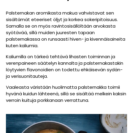
Palsternakan aromikasta makua vahvistavat sen
sisältämät eteeriset öljyt ja korkea sokeripitoisuus.
Samalla se on myös ravintosisällöltään arvokasta
syötävää, sillä muiden juuresten tapaan
palsternakassa on runsaasti hiven- ja kivennäisaineita
kuten kaliumia.
Kaliumilla on tärkeä tehtävä lihasten toiminnan ja
verenpaineen säätelyn kannalta ja palsternakastakin
löytyvien flavonoidien on todettu ehkäisevän sydän-
ja verisuonitauteja.
Vaaleasta väristään huolimatta palsternakka toimii
hyvänä kuidun lähteenä, sillä se sisältää melkein kaksin
verroin kuituja porkkanaan verrattuna.