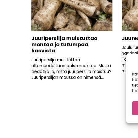
Juuripersilja muistuttaa
Juures
montaa jo tutumpaa
Joulu j
kasvista
harvina
Tämä pa
Juuripersilja muistuttaa
mutta j
ulkomuodoltaan palsternakkaa. Mutta
muistutt
tiedätkö jo, miltä juuripersilja maistuu?
Kä
Juuripersiljan maussa on nimensä...
Nä
tie
hal