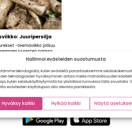
viikko: Juuripersilja
uurekset -teemaviikko jatkuu
isempien juuresten parissa.
lsternakkaa ulkonäöltään,
Hallinnoi evästeiden suostumusta
uuriselleriä maultaan
ava...
ytämme teknologioita, kuten evästeitä parantaaksemme selailukokemust
iden teknologioiden hyväksyminen antaa meille mahdollisuuden käsitell
toja, kuten selailukäyttäytymistä tai yksilöllisiä tunnuksia tällä sivustolla. V
lita evästeiden käyttölupaa alla olevista painikkeista.
Hyväksy kaikki
Hylkää kaikki
Näytä asetukse