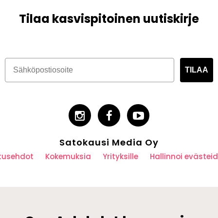
Tilaa kasvispitoinen uutiskirje
TILAA
Satokausi Media Oy
utusehdot
Kokemuksia
Yrityksille
Hallinnoi eväste