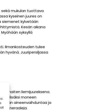
ilja sekä mukulan tuottava
ksassa kyseinen juures on
sa siemenet kylvetään
ehittymistä. Kesän aikana
. Myöhään syksyllä
sti. Ilmankosteuden tulee
ään hyvänä. Juuripersiljassa
 parhaiten liemijuureksena.
tuksen lisäksi moneen
a.
iristävän aineenvaihduntaa ja
ä
itä mineraaleja.
oit