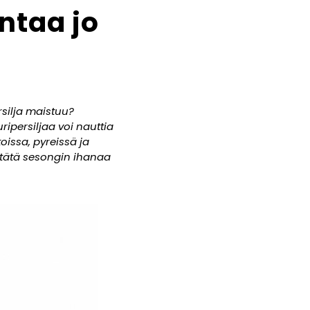
ntaa jo
rsilja maistuu?
ipersiljaa voi nauttia
oissa, pyreissä ja
a tätä sesongin ihanaa