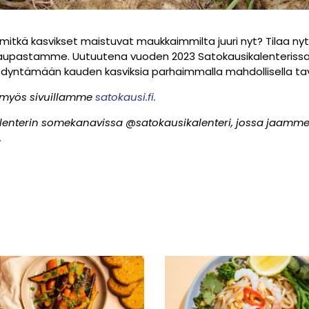
 mitkä kasvikset maistuvat maukkaimmilta juuri nyt? Tilaa ny
okaupastamme. Uutuutena vuoden 2023 Satokausikalenterissa
ödyntämään kauden kasviksia parhaimmalla mahdollisella tav
n myös sivuillamme
satokausi.fi.
kalenterin somekanavissa @satokausikalenteri, jossa jaamme 
.