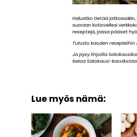
Haluatko tietää jatkossakin,
suoraan kotiovellesi verkk
reseptejä, joissa pääset hy
Tutustu kauden resepteihi
Ja pysy linjoilla Satokausi
tietoa Satokausi-kasviksista
Lue myös nämä: