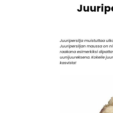
Juurip
Juuripersilja muistuttaa ulk
Juuripersiljan maussa on nim
raakana esimerkiksi dipattav
uunijuureksena. Kokeile juur
kasvista!