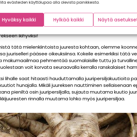
lita evästeiden käyttölupaa alla olevista painikkeista.
aan usein hienostuneeksi ja tasapainoisen mausteiseksi. Kyse
kä vuoksi se on herkästi jätetty kaupanhyllylle. Myös sen l
Hyväksy kaikki
Hylkää kaikki
Näytä asetukse
ään palsternakkaa, nimi viittaa tunnettuun yrttiin ja maun k
i mikään ihme, että kyseinen kasvis aiheuttaa ihmetystä. Kuit
ekseen ikihyviksi!
tä tätä mielenkiintoista juuresta kohtaan, olemme koonn
sa juuriselleri pääsee oikeuksiinsa. Kokeile esimerkiksi tätä 
sa makumaailmaa pehmentää suomalaisille tuttu ja turvalline
uolestaan voit korvata seuraavalla kerralla ranskalaiset hamp
i lihalle saat hitaasti hauduttamalla juuripersiljakuutioita pa
uutiot hunajalla. Mikäli juureksen nauttiminen sellaisenaan e
ana pieniltä osin juuripersiljalla, sujauta muutama kuutio juur
kijuuresten rinnalla muutama lohko myös juuripersiljaa.