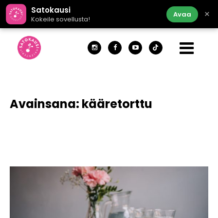
Satokausi
×
Avaa
Kokeile sovellusta!
Avainsana:
kääretorttu