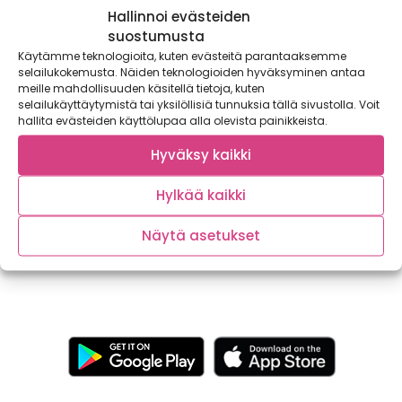
Hallinnoi evästeiden
suostumusta
Käytämme teknologioita, kuten evästeitä parantaaksemme
selailukokemusta. Näiden teknologioiden hyväksyminen antaa
meille mahdollisuuden käsitellä tietoja, kuten
selailukäyttäytymistä tai yksilöllisiä tunnuksia tällä sivustolla. Voit
hallita evästeiden käyttölupaa alla olevista painikkeista.
Hyväksy kaikki
Marenkikääretorttu klementiinihillokkeella
Britakakku on perinteisesti kesäinen herkku, mutta tämä
Hylkää kaikki
rullalle kääräisty marenkikakku sopii mainiosti joulun
aikaan!...
Näytä asetukset