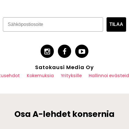
TILAA
Satokausi Media Oy
utusehdot
Kokemuksia
Yrityksille
Hallinnoi eväste
Osa A-lehdet konsernia