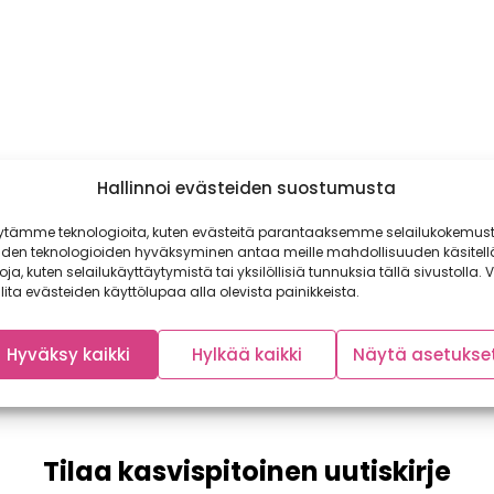
Hallinnoi evästeiden suostumusta
ytämme teknologioita, kuten evästeitä parantaaksemme selailukokemust
iden teknologioiden hyväksyminen antaa meille mahdollisuuden käsitell
toja, kuten selailukäyttäytymistä tai yksilöllisiä tunnuksia tällä sivustolla. V
lita evästeiden käyttölupaa alla olevista painikkeista.
Hyväksy kaikki
Hylkää kaikki
Näytä asetukse
Tilaa kasvispitoinen uutiskirje