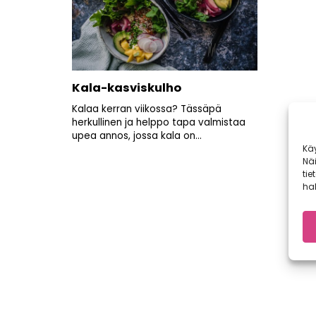
Kala-kasviskulho
Kalaa kerran viikossa? Tässäpä
herkullinen ja helppo tapa valmistaa
upea annos, jossa kala on...
Kä
Nä
tie
hal