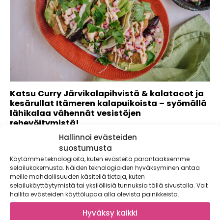
Katsu Curry Järvikalapihvistä & kalatacot ja
kesärullat Itämeren kalapuikoista – syömällä
lähikalaa vähennät vesistöjen
rehevöitymistä!
Hallinnoi evästeiden
Kaupallinen yhteistyö: Apetit Kotimaisen luonnonkalan
suostumusta
syöminen on helppo ja herkullinen ympäristöteko. Vielä
helpommaksi...
Käytämme teknologioita, kuten evästeitä parantaaksemme
selailukokemusta. Näiden teknologioiden hyväksyminen antaa
meille mahdollisuuden käsitellä tietoja, kuten
selailukäyttäytymistä tai yksilöllisiä tunnuksia tällä sivustolla. Voit
hallita evästeiden käyttölupaa alla olevista painikkeista.
Hyväksy kaikki