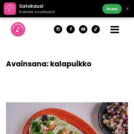
Satokausi
×
Avaa
Kokeile sovellusta!
Avainsana:
kalapuikko