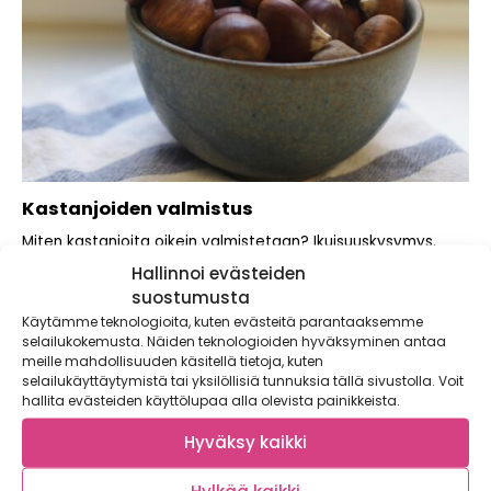
Kastanjoiden valmistus
Miten kastanjoita oikein valmistetaan? Ikuisuuskysymys,
jota moni ei koskaan selvitä! Kastanja on ihana,
Hallinnoi evästeiden
perinteinen...
suostumusta
Käytämme teknologioita, kuten evästeitä parantaaksemme
selailukokemusta. Näiden teknologioiden hyväksyminen antaa
meille mahdollisuuden käsitellä tietoja, kuten
selailukäyttäytymistä tai yksilöllisiä tunnuksia tällä sivustolla. Voit
hallita evästeiden käyttölupaa alla olevista painikkeista.
Hyväksy kaikki