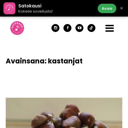
Satokausi
×
Avaa
Kokeile sovellusta!
Avainsana:
kastanjat