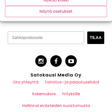
Hylkää kaikki
Tilaa kasvispitoinen uutiskirje
Näytä asetukset
TILAA
Satokausi Media Oy
Ota yhteyttä
Toimitus- ja palautusehdot
Kokemuksia
Yrityksille
Hallinnoi evästeiden suostumusta