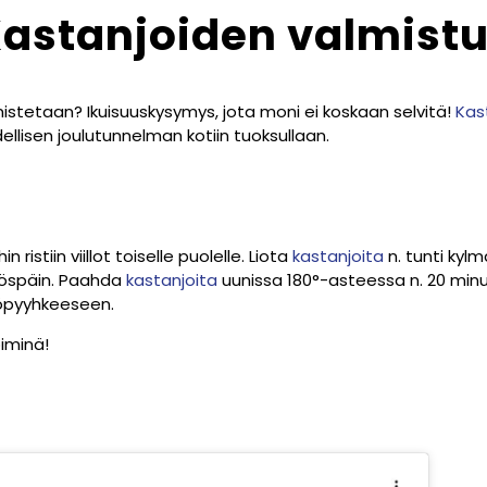
astanjoiden valmist
mistetaan? Ikuisuuskysymys, jota moni ei koskaan selvitä!
Kas
dellisen joulutunnelman kotiin tuoksullaan.
in ristiin viillot toiselle puolelle. Liota
kastanjoita
n. tunti kyl
 ylöspäin. Paahda
kastanjoita
uunissa 180°-asteessa n. 20 minu
tiöpyyhkeeseen.
iminä!