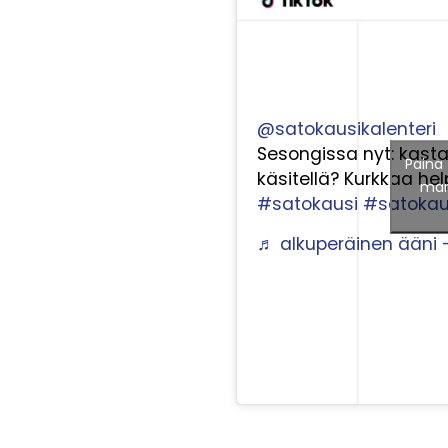
@satokausikalenteri
Sesongissa nyt: kastan
Paina 
käsitellä? Kurkkaa hel
mark
#satokausi
#satokaus
♬ alkuperäinen ääni –