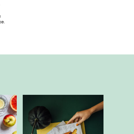
ä
a
ke.