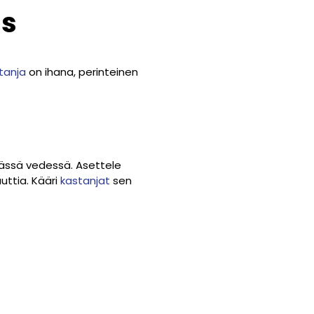
us
tanja
on ihana, perinteinen
mässä vedessä. Asettele
uttia. Kääri
kastanjat
sen