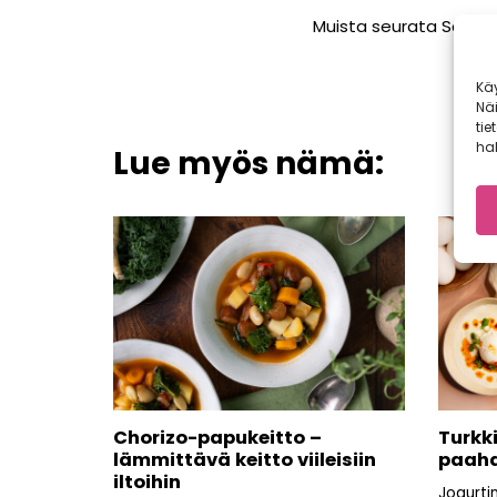
Muista seurata Satokau
Kä
Nä
tie
hal
Lue myös nämä:
Chorizo-papukeitto –
Turkk
lämmittävä keitto viileisiin
paahd
iltoihin
Jogurti