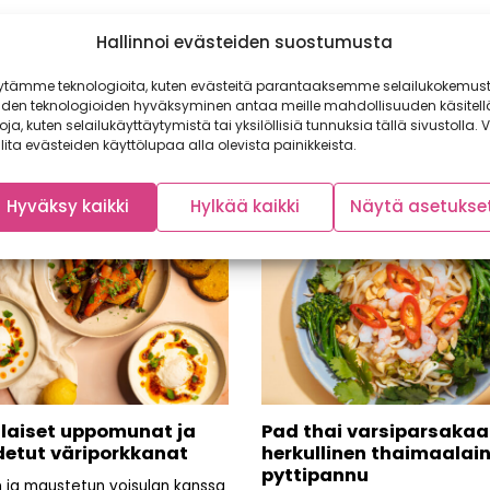
sikalenteria TikTokissa ja Instagramissa, niin saat lisää ihan
Hallinnoi evästeiden suostumusta
ytämme teknologioita, kuten evästeitä parantaaksemme selailukokemust
iden teknologioiden hyväksyminen antaa meille mahdollisuuden käsitell
toja, kuten selailukäyttäytymistä tai yksilöllisiä tunnuksia tällä sivustolla. V
lita evästeiden käyttölupaa alla olevista painikkeista.
Hyväksy kaikki
Hylkää kaikki
Näytä asetukse
ilaiset uppomunat ja
Pad thai varsiparsakaal
etut väriporkkanat
herkullinen thaimaalai
pyttipannu
n ja maustetun voisulan kanssa