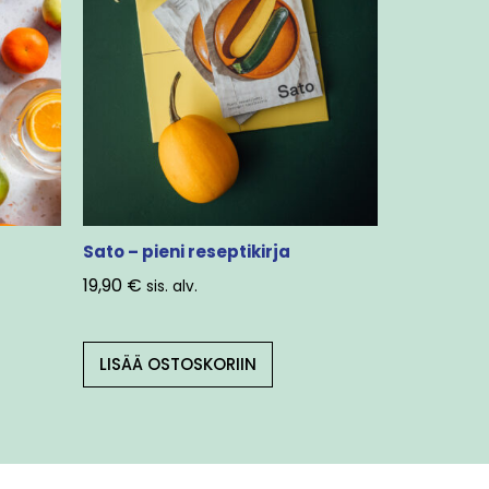
Sato – pieni reseptikirja
19,90
€
sis. alv.
LISÄÄ OSTOSKORIIN