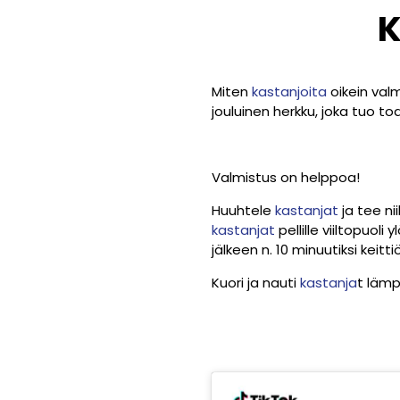
K
Miten
kastanjoita
oikein val
jouluinen herkku, joka tuo to
Valmistus on helppoa!
Huuhtele
kastanjat
ja tee niih
kastanjat
pellille viiltopuoli
jälkeen n. 10 minuutiksi keit
Kuori ja nauti
kastanja
t lämp