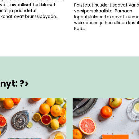
avat taivaalliset turkkilaiset
Paistetut nuudelit saavat väri
nat ja paahdetut
varsiparsakaalista. Parhaan
kkanat ovat brunssipöydän...
lopputuloksen takaavat kuum
wokkipannu ja herkullinen kasti
Pad...
nyt: ?>