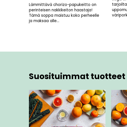
tarjoilt
Lämmittävä chorizo-papukeitto on
uppomu
perinteisen nakkikeiton haastaja!
väripor
Tämä soppa maistuu koko perheelle
ja maksaa alle...
Suosituimmat tuotteet 