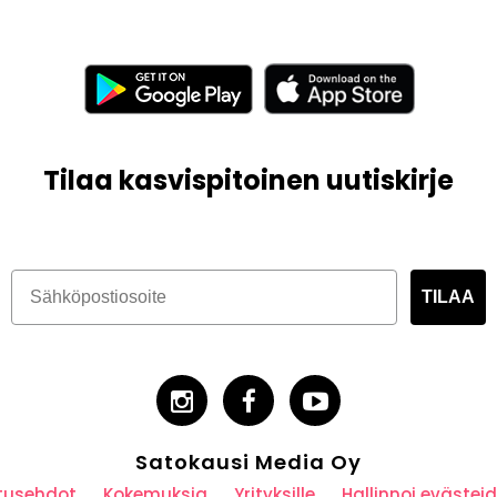
Tilaa kasvispitoinen uutiskirje
TILAA
Satokausi Media Oy
utusehdot
Kokemuksia
Yrityksille
Hallinnoi eväste