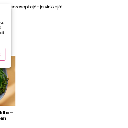
ia videoreseptejä- ja vinkkejä!
a.
ä
oit
t
illa –
nen