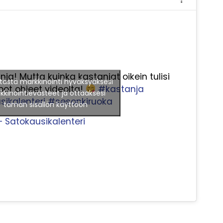
ja! Mutta kuinka kastanjat oikein tulisi
tästä markkinointi hyväksyäksesi
pot ohjeet videolta!
#kastanja
kinointievästeet ja ottaaksesi
ikalenteri
#sesonkiruoka
tämän sisällön käyttöön
 Satokausikalenteri