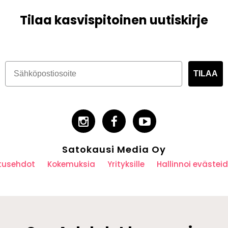
Tilaa kasvispitoinen uutiskirje
TILAA
Satokausi Media Oy
utusehdot
Kokemuksia
Yrityksille
Hallinnoi eväste