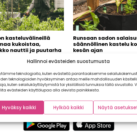
n kasteluvälineillä
Runsaan sadon salaisu
maa kukoistaa,
säännöllinen kastelu k
kko nauttii ja puutarha
kesän ajan
a satoa!
Kesäloma kalenterissa ja mökk
Hallinnoi evästeiden suostumusta
mielessä? Vai suunnitteletko k
nen yhteistyö: Fiskars Pihalla ja
kotimaan matkaa tai rentoa
assa riittää puuhaa koko
ytämme teknologioita, kuten evästeitä parantaaksemme selailukokemust
roadtripiä?...
aksi. On kitkemistä,...
iden teknologioiden hyväksyminen antaa meille mahdollisuuden käsitell
toja, kuten selailukäyttäytymistä tai yksilöllisiä tunnuksia tällä sivustolla. V
lita evästeiden käyttölupaa alla olevista painikkeista.
Hyväksy kaikki
Hylkää kaikki
Näytä asetukse