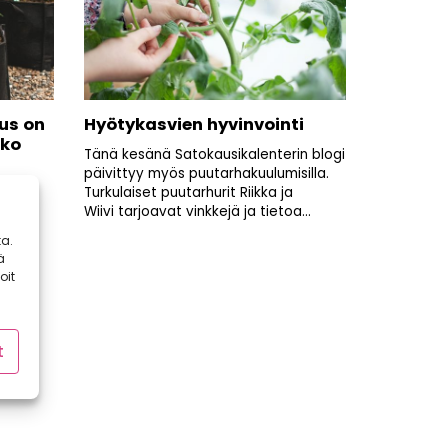
us on
Hyötykasvien hyvinvointi
oko
Tänä kesänä Satokausikalenterin blogi
päivittyy myös puutarhakuulumisilla.
Turkulaiset puutarhurit Riikka ja
eily
Wiivi tarjoavat vinkkejä ja tietoa...
enties
a.
ä
oit
t