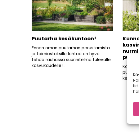
Puutarha kesäkuntoon!
Kunno
kasvi
Ennen oman puutarhan perustamista
nurmi
ja taimiostoksille lähtöä on hyvä
pukka
tehdä rauhassa suunnitelma tulevalle
kasvukaudelle!...
Kaupalli
puutarh
Kä
kesän aj
Nä
tie
hal