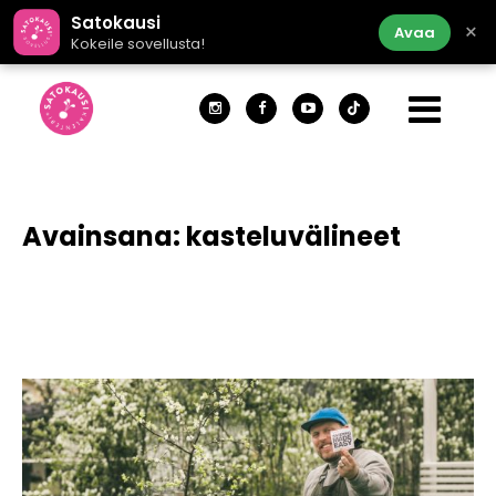
Satokausi
×
Avaa
Kokeile sovellusta!
Avainsana:
kasteluvälineet