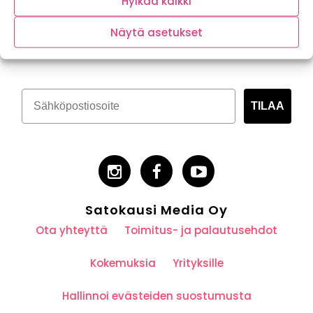
Hylkää kaikki
Tilaa kasvispitoinen uutiskirje
Näytä asetukset
TILAA
Satokausi Media Oy
Ota yhteyttä
Toimitus- ja palautusehdot
Kokemuksia
Yrityksille
Hallinnoi evästeiden suostumusta