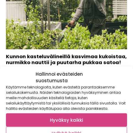
Kunnon kasteluvälineillä kasvimaa kukoistaa,
nurmikko nauttii ja puutarha pukkaa satoa!
Kaupallinen yhteistyö: Fiskars Pihalla ja puutarhassa riittää
Hallinnoi evästeiden
puuhaa koko kesän ajaksi. On kitkemistä,...
suostumusta
Käytämme teknologioita, kuten evästeitä parantaaksemme
selailukokemusta. Näiden teknologioiden hyväksyminen antaa
meille mahdollisuuden käsitellä tietoja, kuten
selailukäyttäytymistä tai yksilöllisiä tunnuksia tällä sivustolla. Voit
hallita evästeiden käyttölupaa alla olevista painikkeista.
Hyväksy kaikki