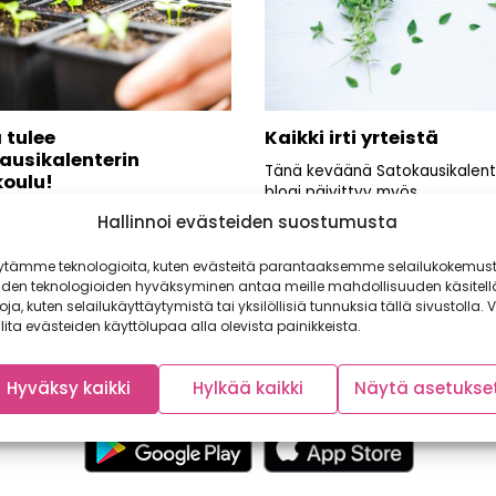
 tulee
Kaikki irti yrteistä
ausikalenterin
Tänä keväänä Satokausikalent
koulu!
blogi päivittyy myös
puutarhakuulumisilla. Turkulais
inen yhteistyö: Pavunvarsi
Hallinnoi evästeiden suostumusta
puutarhuriopiskelijat Riikka ja
ei maistu paremmalle kuin
Wiivi tarjoavat vinkkejä ja tietoa
 maassa mehukkaaksi itse
ytämme teknologioita, kuten evästeitä parantaaksemme selailukokemust
tu...
iden teknologioiden hyväksyminen antaa meille mahdollisuuden käsitell
toja, kuten selailukäyttäytymistä tai yksilöllisiä tunnuksia tällä sivustolla. V
lita evästeiden käyttölupaa alla olevista painikkeista.
Hyväksy kaikki
Hylkää kaikki
Näytä asetukse