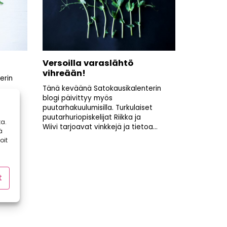
Versoilla varaslähtö
vihreään!
erin
Tänä keväänä Satokausikalenterin
et
blogi päivittyy myös
puutarhakuulumisilla. Turkulaiset
...
puutarhuriopiskelijat Riikka ja
a.
Wiivi tarjoavat vinkkejä ja tietoa...
ä
oit
t