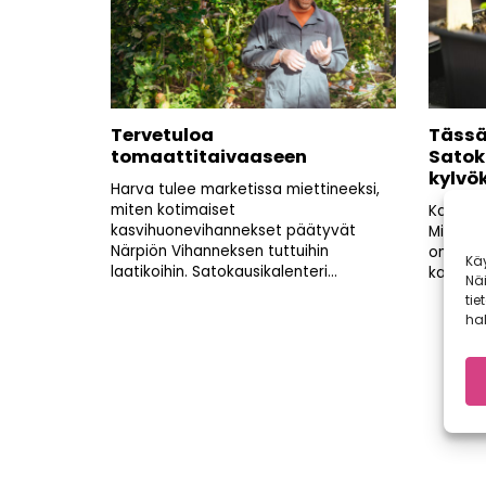
Tervetuloa
Tässä
tomaattitaivaaseen
Satok
kylvö
Harva tulee marketissa miettineeksi,
miten kotimaiset
Kaupall
kasvihuonevihannekset päätyvät
Mikään 
Närpiön Vihanneksen tuttuihin
omassa
Kä
laatikoihin. Satokausikalenteri...
kasvatet
Nä
tie
hal