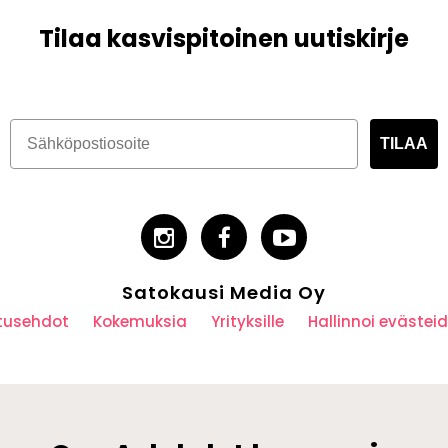
Tilaa kasvispitoinen uutiskirje
TILAA
Satokausi Media Oy
utusehdot
Kokemuksia
Yrityksille
Hallinnoi eväste