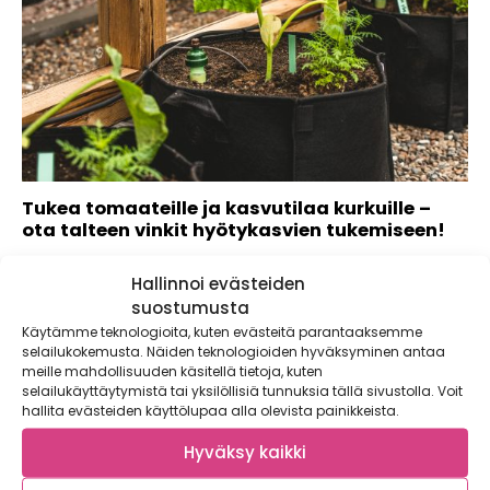
Tukea tomaateille ja kasvutilaa kurkuille –
ota talteen vinkit hyötykasvien tukemiseen!
Kasvimaa kasvaa heinäkuussa kohisten. Ensimmäiset
Hallinnoi evästeiden
punaposkiset tomaatit ovat kypsyneet ja
avomaankurkuistakin saadaan vähitellen...
suostumusta
Käytämme teknologioita, kuten evästeitä parantaaksemme
selailukokemusta. Näiden teknologioiden hyväksyminen antaa
meille mahdollisuuden käsitellä tietoja, kuten
selailukäyttäytymistä tai yksilöllisiä tunnuksia tällä sivustolla. Voit
hallita evästeiden käyttölupaa alla olevista painikkeista.
Hyväksy kaikki