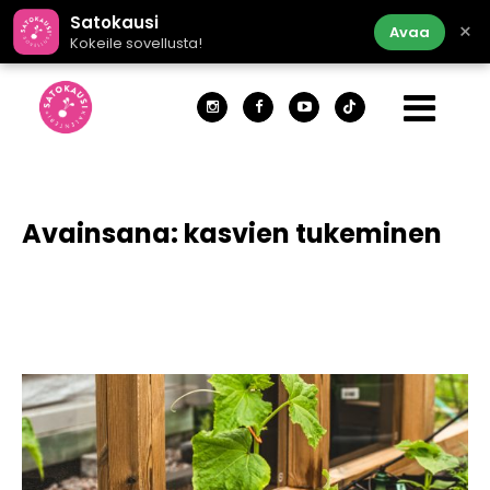
Satokausi
×
Avaa
Kokeile sovellusta!
Avainsana:
kasvien tukeminen