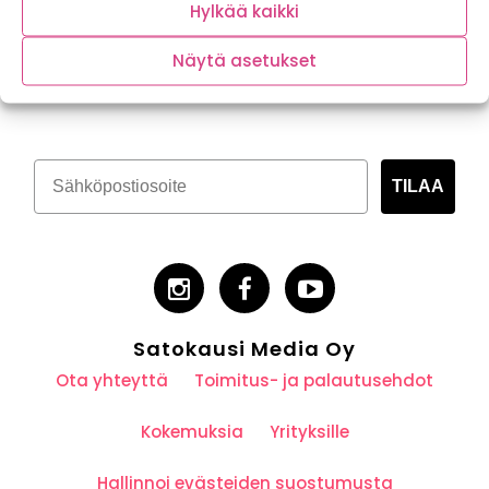
Hylkää kaikki
Näytä asetukset
Tilaa kasvispitoinen uutiskirje
TILAA
Satokausi Media Oy
Ota yhteyttä
Toimitus- ja palautusehdot
Kokemuksia
Yrityksille
Hallinnoi evästeiden suostumusta