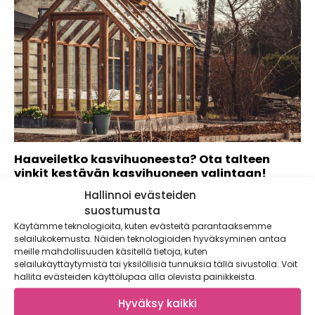
Haaveiletko kasvihuoneesta? Ota talteen
vinkit kestävän kasvihuoneen valintaan!
Hallinnoi evästeiden
Kaupallinen yhteistyö: Veg&Able Unelmoitko itse
kasvatuista kurkuista tai pullean punaisista tomaateista?
suostumusta
Haaveiletko oman...
Käytämme teknologioita, kuten evästeitä parantaaksemme
selailukokemusta. Näiden teknologioiden hyväksyminen antaa
meille mahdollisuuden käsitellä tietoja, kuten
selailukäyttäytymistä tai yksilöllisiä tunnuksia tällä sivustolla. Voit
hallita evästeiden käyttölupaa alla olevista painikkeista.
Hyväksy kaikki