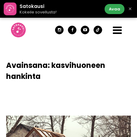
Satokausi
×
Avaa
Kokeile sovellusta!
Avainsana:
kasvihuoneen
hankinta