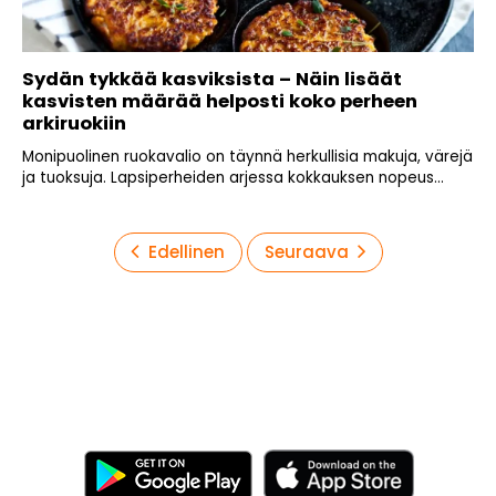
Sydän tykkää kasviksista – Näin lisäät
kasvisten määrää helposti koko perheen
arkiruokiin
Monipuolinen ruokavalio on täynnä herkullisia makuja, värejä
ja tuoksuja. Lapsiperheiden arjessa kokkauksen nopeus...
Artikkelien
Edellinen
Seuraava
sivutus