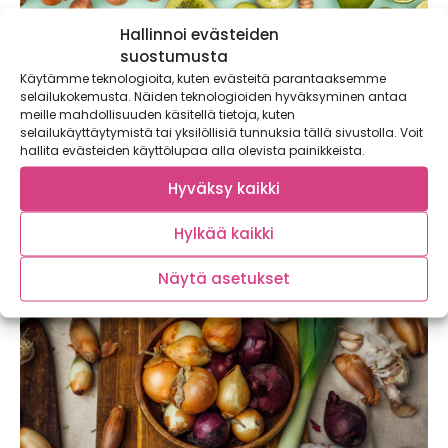
Hallinnoi evästeiden
suostumusta
Käytämme teknologioita, kuten evästeitä parantaaksemme
selailukokemusta. Näiden teknologioiden hyväksyminen antaa
meille mahdollisuuden käsitellä tietoja, kuten
Maailman helpoin herkku: suklaa-kiivit!
selailukäyttäytymistä tai yksilöllisiä tunnuksia tällä sivustolla. Voit
hallita evästeiden käyttölupaa alla olevista painikkeista.
Tässä tulee maailman helpoin herkku, nimittäin suklaakiivit!
Tämä on erinomainen vaihtoehto, kun makeanhimo...
Hyväksy kaikki
Hylkää kaikki
Näytä asetukset