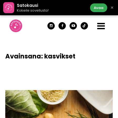
Satokausi
×
Avaa
Kokeile sovellusta!
Avainsana:
kasvikset