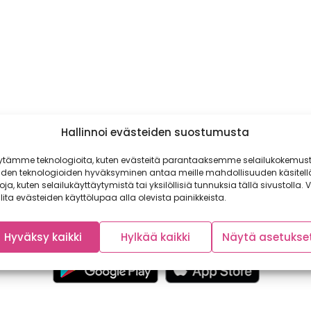
Hallinnoi evästeiden suostumusta
ytämme teknologioita, kuten evästeitä parantaaksemme selailukokemust
iden teknologioiden hyväksyminen antaa meille mahdollisuuden käsitell
toja, kuten selailukäyttäytymistä tai yksilöllisiä tunnuksia tällä sivustolla. V
lita evästeiden käyttölupaa alla olevista painikkeista.
Hyväksy kaikki
Hylkää kaikki
Näytä asetukse