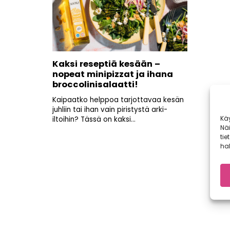
Kaksi reseptiä kesään –
nopeat minipizzat ja ihana
broccolinisalaatti!
Kaipaatko helppoa tarjottavaa kesän
juhliin tai ihan vain piristystä arki-
Kä
iltoihin? Tässä on kaksi...
Nä
tie
hal