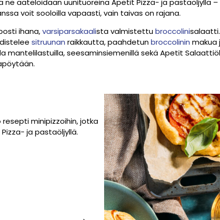
 ja ne aateloidaan uunituoreina Apetit Pizza- ja pastaöljyllä –
ssa voit sooloilla vapaasti, vain taivas on rajana.
posti ihana,
varsiparsakaali
sta valmistettu
broccolini
salaatt
hdistelee
sitruunan
raikkautta, paahdetun
broccolinin
makua j
lla mantelilastuilla, seesaminsiemenillä sekä Apetit Salaattiöl
lapöytään.
esepti minipizzoihin, jotka
Pizza- ja pastaöljyllä.