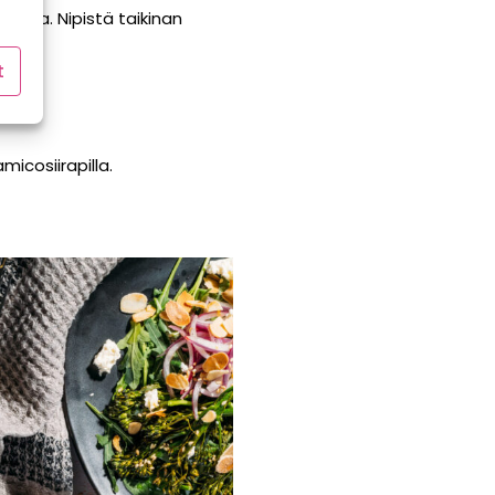
zzoja. Nipistä taikinan
t
micosiirapilla.