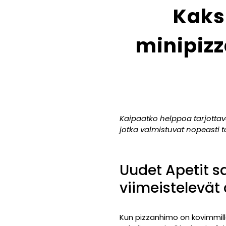
Kaks
minipizz
Kaipaatko helppoa tarjottava
jotka valmistuvat nopeasti tar
Uudet Apetit sa
viimeistelevät
Kun pizzanhimo on kovimmill