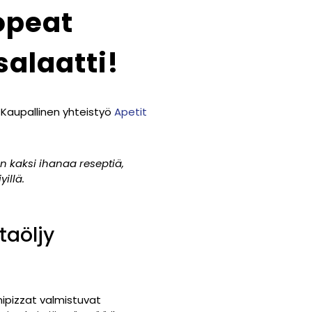
opeat
salaatti!
Kaupallinen yhteistyö
Apetit
on kaksi ihanaa reseptiä,
yillä.
taöljy
nipizzat valmistuvat