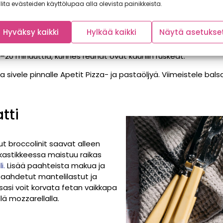
lita evästeiden käyttölupaa alla olevista painikkeista.
eman
tomaattien
päälle siten, että saat aikaan pyöreitä minipi
Hyväksy kaikki
Hylkää kaikki
Näytä asetukse
lla ja asettele uunipellille leivinpaperin päälle.
8–20 minuuttia, kunnes reunat ovat kauniin ruskeat.
a sivele pinnalle Apetit Pizza- ja pastaöljyä. Viimeistele balsa
tti
t broccolinit saavat alleen
a kastikkeessa maistuu raikas
i.
Lisää paahteista makua ja
aahdetut mantelilastut ja
asi voit korvata fetan vaikkapa
ä mozzarellalla.