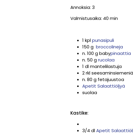
Annoksia: 3
Valmistusaika: 40 min
1 kpl
punasipuli
150 g
broccolineja
n. 100 g baby
pinaattia
n. 50 g
rucolaa
1 dl mantelilastuja
2 rkl seesaminsiemeni
n. 80 g fetajuustoa
Apetit Salaattiöljyä
suolaa
Kastike:
3/4 dl
Apetit Salaattiöl