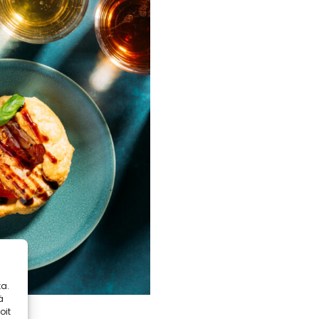
a.
ä
oit