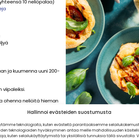
(yhteensä 10 neliöpalaa)
eja
ä
ljyä
maan ja kuumenna uuni 200-
 viipaleiksi.
i ja ohenna neliöitä hieman
Hallinnoi evästeiden suostumusta
lle basilikanlehtiä, osa
ytämme teknologioita, kuten evästeitä parantaaksemme selailukokemust
–2
tomaatt
iviipaletta.
iden teknologioiden hyväksyminen antaa meille mahdollisuuden käsitell
a mustapippuria.
toja, kuten selailukäyttäytymistä tai yksilöllisiä tunnuksia tällä sivustolla. V