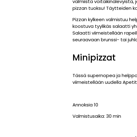
valmiista voitaikinalevyistä,
pizzan tuoksu! Täytteiden kan
Pizzan kylkeen valmistuu hel
koostuva tyylikäs salaatti y
Salaatti viimeistellään rapei
seuraavaan brunssi- tai juh
Minipizzat
Tässä supernopea ja helppo r
viimeistellään uudella Apetit 
Annoksia 10
Valmistusaika: 30 min