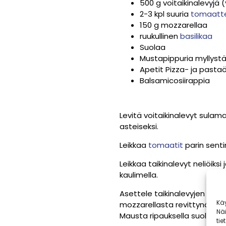
500 g voitaikinalevyjä 
2-3 kpl suuria
tomaatt
150 g mozzarellaa
ruukullinen
basilikaa
Suolaa
Mustapippuria myllyst
Apetit Pizza- ja pastaö
Balsamicosiirappia
Levitä voitaikinalevyt sula
asteiseksi.
Leikkaa
tomaatit
parin sentin
Leikkaa taikinalevyt neliöiks
kaulimella.
Asettele taikinalevyjen keske
Kä
mozzarellasta revittynä ja 1
Nä
Mausta ripauksella suolaa j
tie