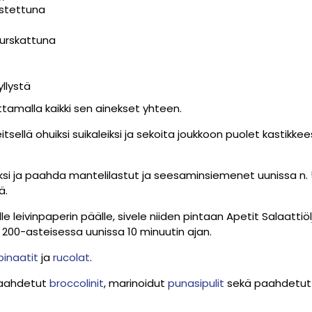
astettuna
rskattuna
llystä
ttamalla kaikki sen ainekset yhteen.
itsellä ohuiksi suikaleiksi ja sekoita joukkoon puolet kastikke
i ja paahda mantelilastut ja seesaminsiemenet uunissa n. 
yä.
lle leivinpaperin päälle, sivele niiden pintaan Apetit Salaatti
200-asteisessa uunissa 10 minuutin ajan.
inaatit
ja
rucolat
.
 paahdetut
broccolinit
, marinoidut
punasipulit
sekä paahdetut 