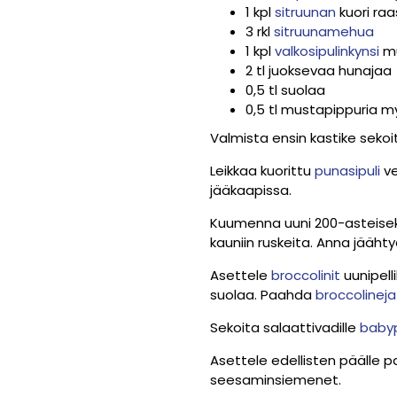
1 kpl
sitruunan
kuori ra
3 rkl
sitruunamehua
1 kpl
valkosipulinkynsi
mu
2 tl juoksevaa hunajaa
0,5 tl suolaa
0,5 tl mustapippuria my
Valmista ensin kastike sekoi
Leikkaa kuorittu
punasipuli
ve
jääkaapissa.
Kuumenna uuni 200-asteiseks
kauniin ruskeita. Anna jääht
Asettele
broccolinit
uunipelli
suolaa. Paahda
broccolineja
Sekoita salaattivadille
babyp
Asettele edellisten päälle
seesaminsiemenet.