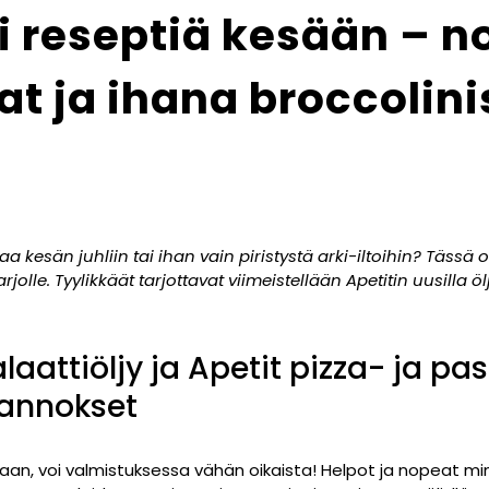
i reseptiä kesään – n
at ja ihana broccolini
a kesän juhliin tai ihan vain piristystä arki-iltoihin? Tässä 
jolle. Tyylikkäät tarjottavat viimeistellään Apetitin uusilla ölj
laattiöljy ja Apetit pizza- ja pas
 annokset
aan, voi valmistuksessa vähän oikaista! Helpot ja nopeat mi