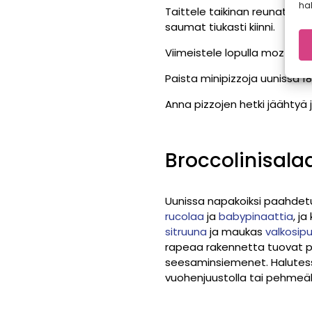
hal
Taittele taikinan reunat hi
saumat tiukasti kiinni.
Viimeistele lopulla mozzarella
Paista minipizzoja uunissa 1
Anna pizzojen hetki jäähtyä j
Broccolinisalaa
Uunissa napakoiksi paahdetu
rucolaa
ja
babypinaattia
, j
sitruuna
ja maukas
valkosipul
rapeaa rakennetta tuovat p
seesaminsiemenet. Halutess
vuohenjuustolla tai pehmeäll