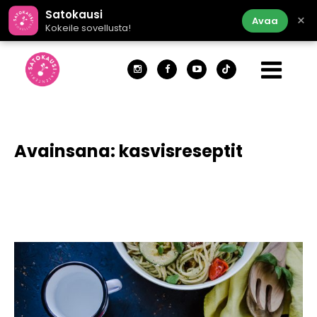
Satokausi
×
Avaa
Kokeile sovellusta!
Avainsana:
kasvisreseptit