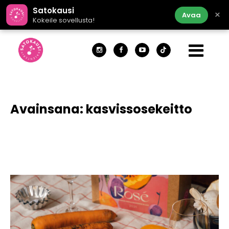
Satokausi
×
Avaa
Kokeile sovellusta!
Avainsana:
kasvissosekeitto