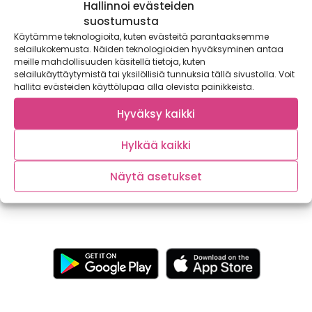
Hallinnoi evästeiden
suostumusta
Käytämme teknologioita, kuten evästeitä parantaaksemme
selailukokemusta. Näiden teknologioiden hyväksyminen antaa
meille mahdollisuuden käsitellä tietoja, kuten
selailukäyttäytymistä tai yksilöllisiä tunnuksia tällä sivustolla. Voit
hallita evästeiden käyttölupaa alla olevista painikkeista.
Paahdettu sosekeitto
Hyväksy kaikki
Tiesitkö, että paahtaminen tiivistää kasvisten maut? Kun
Hylkää kaikki
haluat sosekeitostasi asteen herkullisempaa, kypsennä
kasvikset ensin...
Näytä asetukset