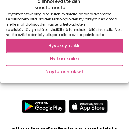
Hallinnoi evästeiden
suostumusta
Käytämme teknologioita, kuten evästeitä parantaaksemme
selailukokemusta. Näiden teknologioiden hyväksyminen antaa
meille mahdollisuuden käsitellä tietoja, kuten
selailukäyttäytymistä tai yksilöllisiä tunnuksia tällä sivustolla. Voit
hallita evästeiden käyttölupaa alla olevista painikkeista.
Hyväksy kaikki
Folaattia ruokavalioosi
Parsakaali, nokkonen, pinaatti, ruusukaali ja kukkakaali –
Hylkää kaikki
mikä näitä kasviksia yhdistää? Vastaus on folaatti,...
Näytä asetukset