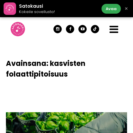
Satokausi
×
Avaa
Kokeile sovellusta!
Avainsana:
kasvisten
folaattipitoisuus