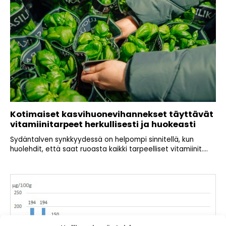
Kotimaiset kasvihuonevihannekset täyttävät
vitamiinitarpeet herkullisesti ja huokeasti
Sydäntalven synkkyydessä on helpompi sinnitellä, kun
huolehdit, että saat ruoasta kaikki tarpeelliset vitamiinit....