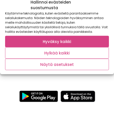
Hallinnoi evästeiden
suostumusta
Käytämme teknologioita, kuten evästeitä parantaaksemme
selailukokemusta. Näiden teknologioiden hyväksyminen antaa
meille mahdollisuuden käsitellä tietoja, kuten
selailukäyttäytymistä tai yksilöllisiä tunnuksia tällä sivustolla. Voit
hallita evästeiden käyttölupaa alla olevista painikkeista.
Tunnistatko kotimaiset kasvikset? Testaa
Hyväksy kaikki
nyt!
Hylkää kaikki
Äkkiseltään luulisi, että kasvisten tunnistaminen on lasten
leikkiä! Kaikki kasviskaverit eivät kuitenkaan aina ole...
Näytä asetukset