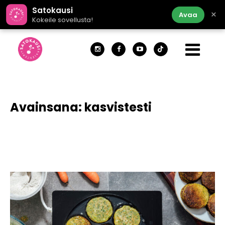
Satokausi
×
Avaa
Kokeile sovellusta!
Avainsana:
kasvistesti