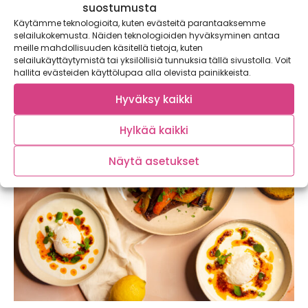
suostumusta
Chorizo-papukeitto – lämmittävä keitto
Käytämme teknologioita, kuten evästeitä parantaaksemme
viileisiin iltoihin
selailukokemusta. Näiden teknologioiden hyväksyminen antaa
meille mahdollisuuden käsitellä tietoja, kuten
Lämmittävä chorizo-papukeitto on perinteisen nakkikeiton
selailukäyttäytymistä tai yksilöllisiä tunnuksia tällä sivustolla. Voit
haastaja! Tämä soppa maistuu koko perheelle ja maksaa
hallita evästeiden käyttölupaa alla olevista painikkeista.
alle...
Hyväksy kaikki
Hylkää kaikki
Näytä asetukset