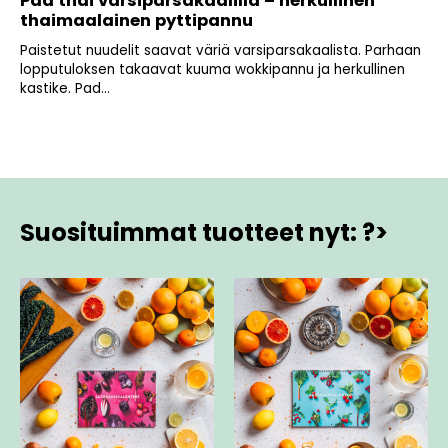
Pad thai varsiparsakaalilla – herkullinen
thaimaalainen pyttipannu
Paistetut nuudelit saavat väriä varsiparsakaalista. Parhaan
lopputuloksen takaavat kuuma wokkipannu ja herkullinen
kastike. Pad...
Suosituimmat tuotteet nyt: ?>