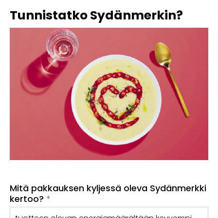
Tunnistatko
Tunnistatko Sydänmerkin?
Sydänmerkin?
Mitä pakkauksen kyljessä oleva Sydänmerkki
kertoo?
*