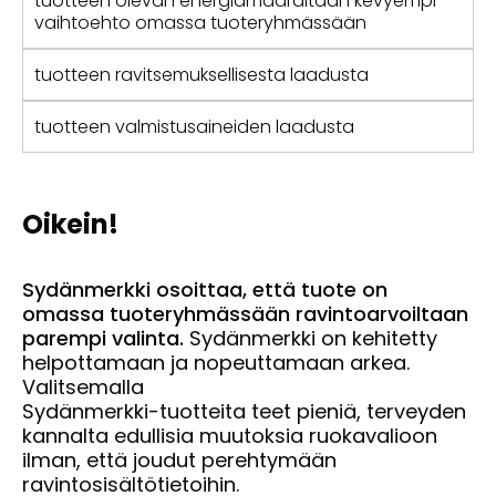
tuotteen olevan energiamäärältään kevyempi
vaihtoehto omassa tuoteryhmässään
tuotteen ravitsemuksellisesta laadusta
tuotteen valmistusaineiden laadusta
Oikein!
Sydänmerkki osoittaa, että tuote on
omassa tuoteryhmässään ravintoarvoiltaan
parempi
valinta.
Sydänmerkki on kehitetty
helpottamaan ja nopeuttamaan arkea.
Valitsemalla
Sydänmerkki-tuotteita teet pieniä, terveyden
kannalta edullisia muutoksia ruokavalioon
ilman, että joudut perehtymään
ravintosisältötietoihin.